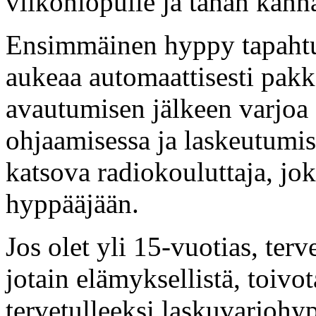
viikonlopulle ja tähän kanna
Ensimmäinen hyppy tapahtu
aukeaa automaattisesti pakk
avautumisen jälkeen varjoa o
ohjaamisessa ja laskeutumi
katsova radiokouluttaja, jo
hyppääjään.
Jos olet yli 15-vuotias, ter
jotain elämyksellistä, toiv
tervetulleeksi laskuvarjohy