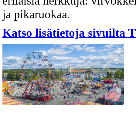
erilaisia herkkuja: virvokkei
ja pikaruokaa.
Katso lisätietoja sivuilta