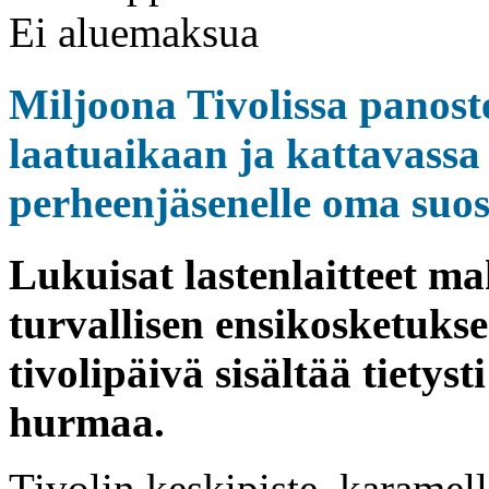
Ei aluemaksua
Miljoona Tivolissa panos
laatuaikaan ja kattavassa 
perheenjäsenelle oma suos
Lukuisat lastenlaitteet m
turvallisen ensikosketuksen
tivolipäivä sisältää tiety
hurmaa.
Tivolin keskipiste, karame