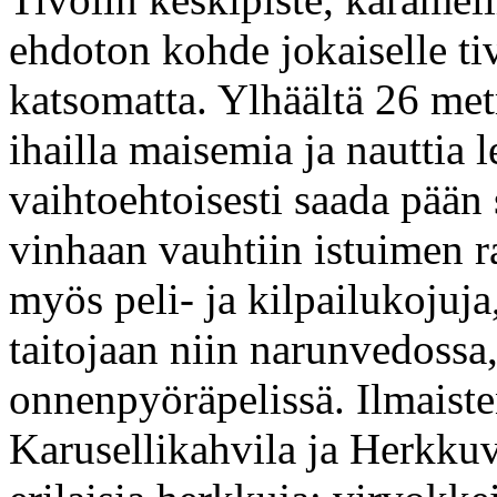
ehdoton kohde jokaiselle ti
katsomatta. Ylhäältä 26 me
ihailla maisemia ja nauttia l
vaihtoehtoisesti saada pään
vinhaan vauhtiin istuimen r
myös peli- ja kilpailukojuja
taitojaan niin narunvedossa
onnenpyöräpelissä. Ilmaiste
Karusellikahvila ja Herkkuv