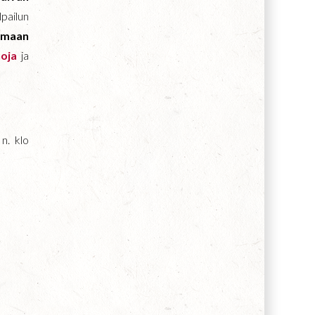
lpailun
umaan
noja
ja
n. klo