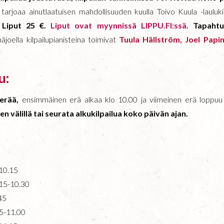
u tarjoaa ainutlaatuisen mahdollisuuden kuulla Toivo Kuula -lauluki
.
Liput 25 €.
Liput ovat myynnissä LIPPU.FI:ssä.
Tapaht
näjoella kilpailupianisteina toimivat
Tuula Hällström, Joel Papi
u:
 erää,
ensimmäinen erä alkaa klo 10.00 ja viimeinen erä loppuu 
en välillä tai seurata alkukilpailua koko päivän ajan.
-10.15
.15-10.30
45
45-11.00