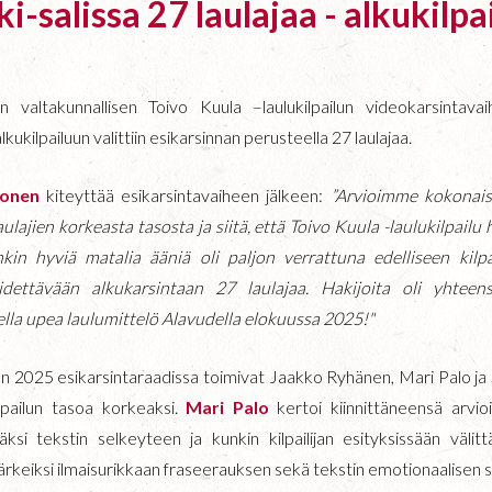
-salissa 27 laulajaa - alkukilpa
än valtakunnallisen Toivo Kuula –laulukilpailun videokarsintava
alkukilpailuun valittiin esikarsinnan perusteella 27 laulajaa.
ihonen
kiteyttää esikarsintavaiheen jälkeen:
”Arvioimme kokonais
ulajien korkeasta tasosta ja siitä, että Toivo Kuula -laulukilpailu 
kin hyviä matalia ääniä oli paljon verrattuna edelliseen kilpa
idettävään alkukarsintaan 27 laulajaa. Hakijoita oli yhteen
ella upea laulumittelö Alavudella elokuussa 2025!"
ailun 2025 esikarsintaraadissa toimivat Jaakko Ryhänen, Mari Palo ja
pailun tasoa korkeaksi.
Mari Palo
k
ertoi kiinnittäneensä arvio
ksi tekstin selkeyteen ja kunkin kilpailijan esityksissään välit
 tärkeiksi ilmaisurikkaan fraseerauksen sekä tekstin emotionaalisen s