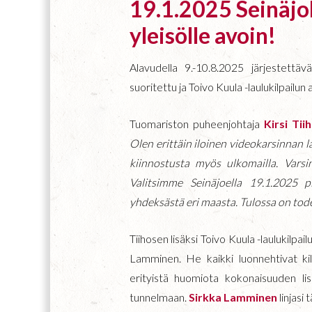
19.1.2025 Seinäjoki
yleisölle avoin!
Alavudella 9.-10.8.2025 järjestettäv
suoritettu ja Toivo Kuula -laulukilpailun 
Tuomariston puheenjohtaja
Kirsi Ti
Olen erittäin iloinen videokarsinnan la
kiinnostusta myös ulkomailla. Varsin
Valitsimme Seinäjoella 19.1.2025 p
yhdeksästä eri maasta. Tulossa on tod
Tiihosen lisäksi Toivo Kuula -laulukilp
Lamminen. He kaikki luonnehtivat kil
erityistä huomiota kokonaisuuden lisä
tunnelmaan.
Sirkka Lamminen
linjasi