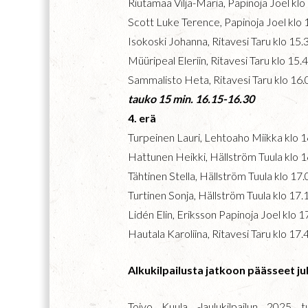
Riutamaa Vilja-Maria, Papinoja Joel kl
Scott Luke Terence, Papinoja Joel klo
Isokoski Johanna, Ritavesi Taru klo 15
Müüripeal Eleriin, Ritavesi Taru klo 15
Sammalisto Heta, Ritavesi Taru klo 16
tauko 15 min. 16.15-16.30
4. erä
Turpeinen Lauri, Lehtoaho Miikka klo 
Hattunen Heikki, Hällström Tuula klo 
Tähtinen Stella, Hällström Tuula klo 17
Turtinen Sonja, Hällström Tuula klo 17
Lidén Elin, Eriksson Papinoja Joel klo 
Hautala Karoliina, Ritavesi Taru klo 17
Alkukilpailusta jatkoon päässeet jul
Toivo Kuula -laulukilpailun 2025 t