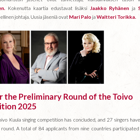
nen.
Kokenutta kaartia edustavat lisäksi
Jaakko Ryhänen
ja
ellinen johtaja. Uusia jäseniä ovat
Mari Palo
ja
Waltteri Torikka.
r the Preliminary Round of the Toivo
ition 2025
Toivo Kuula singing competition has concluded, and 27 singers hav
round. A total of 84 applicants from nine countries participated 