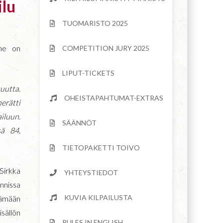
ilu
TUOMARISTO 2025
ihe on
COMPETITION JURY 2025
LIPUT-TICKETS
uutta.
OHEISTAPAHTUMAT-EXTRAS
herätti
iluun.
SÄÄNNÖT
sä 84,
TIETOPAKETTI TOIVO
 Sirkka
KUULASTA
YHTEYSTIEDOT
innissa
KUVIA KILPAILUSTA
tämään
isällön
RULES IN ENGLISH