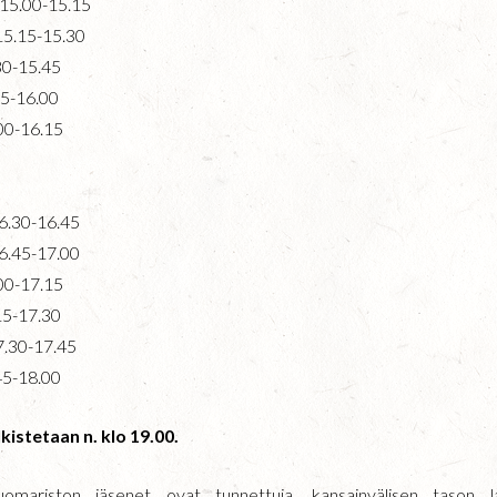
o 15.00-15.15
 15.15-15.30
.30-15.45
.45-16.00
.00-16.15
16.30-16.45
16.45-17.00
.00-17.15
.15-17.30
17.30-17.45
.45-18.00
kistetaan n. klo 19.00.
uomariston jäsenet ovat tunnettuja, kansainvälisen tason lau