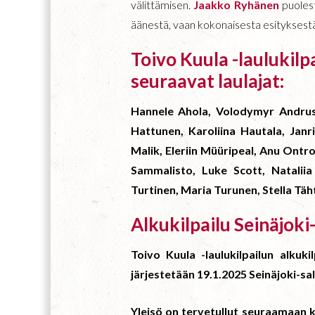
välittämisen.
Jaakko Ryhänen
puoles
äänestä, vaan kokonaisesta esityksestä,
Toivo Kuula -laulukilpa
seuraavat laulajat:
Hannele Ahola, Volodymyr Andrus
Hattunen, Karoliina Hautala, Janr
Malik, Eleriin Müüripeal, Anu Ontr
Sammalisto, Luke Scott, Natalii
Turtinen, Maria Turunen, Stella Täh
Alkukilpailu Seinäjoki
Toivo Kuula -laulukilpailun alkuk
järjestetään 19.1.2025 Seinäjoki-sa
Yleisö on tervetullut seuraamaan ki