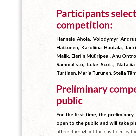
Participants selec
competition:
Hannele Ahola, Volodymyr Andrus
Hattunen, Karoliina Hautala, Janr
Malik, Eleriin Müüripeal, Anu Ontr
Sammalisto, Luke Scott, Natalii
Turtinen, Maria Turunen, Stella Täh
Preliminary compe
public
For the first time, the preliminar
open to the public and will take pl
attend throughout the day to enjoy t