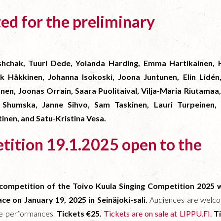
ted for the preliminary
hchak, Tuuri Dede, Yolanda Harding, Emma Hartikainen, H
ik Häkkinen, Johanna Isokoski, Joona Juntunen, Elin Lidén,
onen, Joonas Orrain, Saara Puolitaival, Vilja-Maria Riutamaa
a Shumska, Janne Sihvo, Sam Taskinen, Lauri Turpeinen, 
tinen, and Satu-Kristina Vesa.
tition 19.1.2025 open to the
y competition of the Toivo Kuula Singing Competition 2025 w
ace on January 19, 2025 in Seinäjoki-sali.
Audiences are welc
he performances.
Tickets €25.
Tickets are on sale at LIPPU.FI.
T