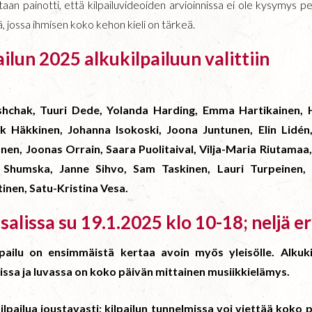
taan painotti, että kilpailuvideoiden arvioinnissa ei ole kysymys p
 jossa ihmisen koko kehon kieli on tärkeä.
ilun 2025 alkukilpailuun valittiin
hchak, Tuuri Dede, Yolanda Harding, Emma Hartikainen, H
ik Häkkinen, Johanna Isokoski, Joona Juntunen, Elin Lidén,
onen, Joonas Orrain, Saara Puolitaival, Vilja-Maria Riutamaa
a Shumska, Janne Sihvo, Sam Taskinen, Lauri Turpeinen, 
tinen, Satu-Kristina Vesa.
-salissa su 19.1.2025 klo 10-18; neljä e
ilpailu on ensimmäistä kertaa avoin myös yleisölle. Alkuki
lissa ja luvassa on koko päivän mittainen musiikkielämys.
lpailua joustavasti; kilpailun tunnelmissa voi viettää koko 