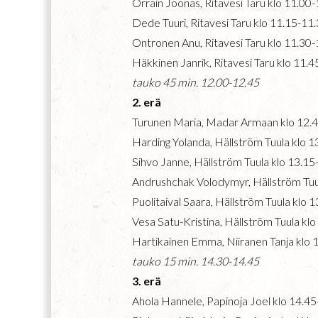
Orrain Joonas, Ritavesi Taru klo 11.00
Dede Tuuri, Ritavesi Taru klo 11.15-11
Ontronen Anu, Ritavesi Taru klo 11.30
Häkkinen Janrik, Ritavesi Taru klo 11.
tauko 45 min. 12.00-12.45
2. erä
Turunen Maria, Madar Armaan klo 12.
Harding Yolanda, Hällström Tuula klo 1
Sihvo Janne, Hällström Tuula klo 13.15
Andrushchak Volodymyr, Hällström Tuu
Puolitaival Saara, Hällström Tuula klo 
Vesa Satu-Kristina, Hällström Tuula kl
Hartikainen Emma, Niiranen Tanja klo 
tauko 15 min. 14.30-14.45
3. erä
Ahola Hannele, Papinoja Joel klo 14.4