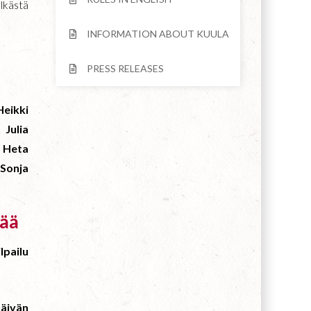
elkästä
INFORMATION ABOUT KUULA
PRESS RELEASES
eikki
 Julia
, Heta
Sonja
rää
lpailu
päivän