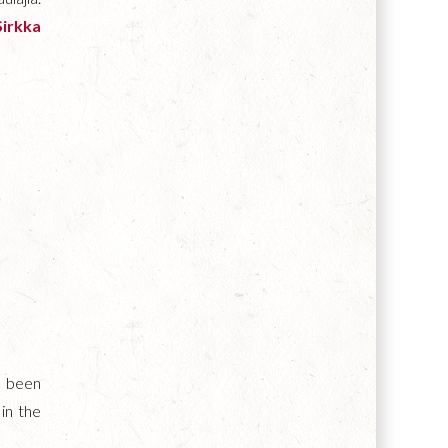
Sirkka
e been
in the