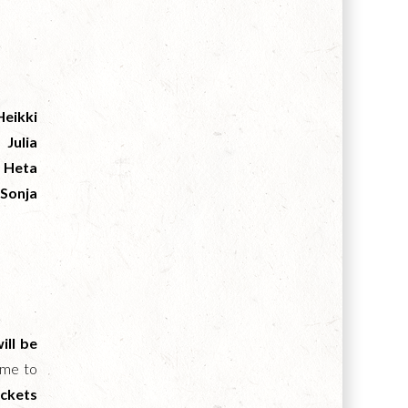
eikki
 Julia
, Heta
Sonja
ill be
ome to
ickets