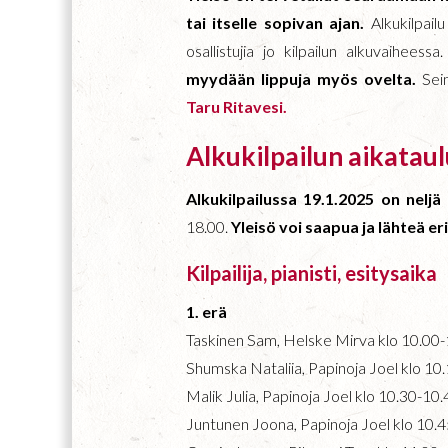
tai itselle sopivan ajan.
Alkukilpail
osallistujia jo kilpailun alkuvaiheessa
myydään lippuja myös ovelta.
Sei
Taru Ritavesi.
Alkukilpailun aikataul
Alkukilpailussa 19.1.2025 on neljä
18.00.
Yleisö voi saapua ja lähteä eri
Kilpailija, pianisti, esitysaika
1. erä
Taskinen Sam, Helske Mirva klo 10.00
Shumska Nataliia, Papinoja Joel klo 10
Malik Julia, Papinoja Joel klo 10.30-10.
Juntunen Joona, Papinoja Joel klo 10.