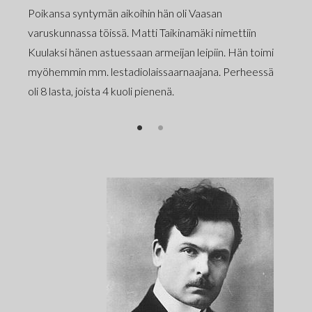
Poikansa syntymän aikoihin hän oli Vaasan
kuultiin
varuskunnassa töissä. Matti Taikinamäki nimettiin
sertti
yhdessä 
Kuulaksi hänen astuessaan armeijan leipiin. Hän toimi
pa,
oli suur
myöhemmin mm. lestadiolaissaarnaajana. Perheessä
että Kuu
oli 8 lasta, joista 4 kuoli pienenä.