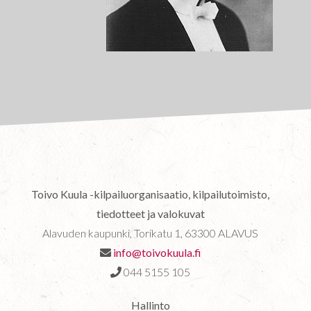
Toivo Kuula -kilpailuorganisaatio, kilpailutoimisto,
tiedotteet ja valokuvat
Alavuden kaupunki, Torikatu 1, 63300 ALAVUS
info@toivokuula.fi
044 5155 105
Hallinto