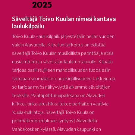
Säveltäjä Toivo Kuulan nimeä kantava
laulukilpailu
Toivo Kuula -laulukilpailu järjestetään neljän vuoden
välein Alavudella. Kilpailun tarkoitus on edistää
säveltäjä Toivo Kuulan musiikillista perintöä ja etsiä
uusia tulkintoja säveltäjän laulutuotannolle. Kilpailu
tarjoaa osallistujilleen mahdollisuuden tuoda esiin
taitojaan suomalaisen laulukirjallisuuden tulkkeina ja
se tarjoaa myös näkyvyyttä aikamme säveltäjien
teoksille. Päätapahtumapaikkana on Alavuden
kirkko, jonka akustiikka tukee parhaiten vaativia
Kuula-tulkintoja. Säveltäjä Toivo Kuula on
perimätiedon mukaan syntynyt Alavudella
Vehkakosken kylässä. Alavuden kaupunki on