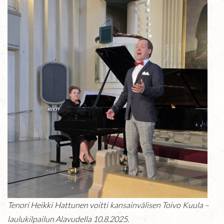
Tenori Heikki Hattunen voitti kansainvälisen Toivo Kuula –
laulukilpailun Alavudella 10.8.2025.