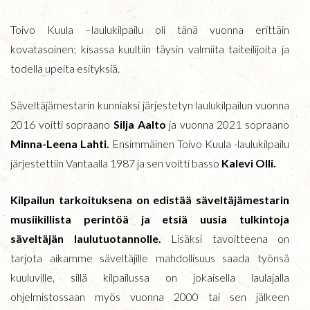
Toivo Kuula –laulukilpailu oli tänä vuonna erittäin
kovatasoinen; kisassa kuultiin täysin valmiita taiteilijoita ja
todella upeita esityksiä.
Säveltäjämestarin kunniaksi järjestetyn laulukilpailun vuonna
2016 voitti sopraano
Silja Aalto
ja vuonna 2021 sopraano
Minna-Leena Lahti.
Ensimmäinen Toivo Kuula -laulukilpailu
järjestettiin Vantaalla 1987 ja sen voitti basso
Kalevi Olli.
Kilpailun tarkoituksena on edistää säveltäjämestarin
musiikillista perintöä ja etsiä uusia tulkintoja
säveltäjän laulutuotannolle.
Lisäksi tavoitteena on
tarjota aikamme säveltäjille mahdollisuus saada työnsä
kuuluville, sillä kilpailussa on jokaisella laulajalla
ohjelmistossaan myös vuonna 2000 tai sen jälkeen