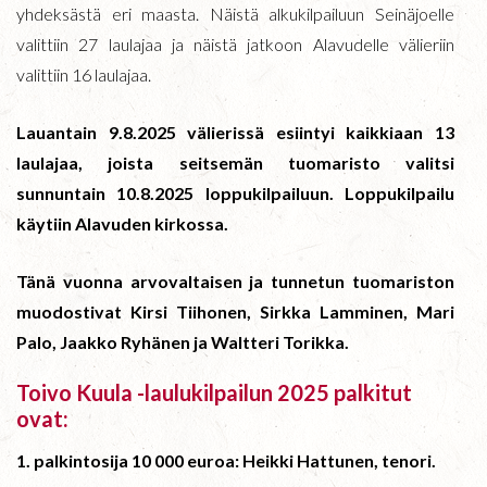
yhdeksästä eri maasta. Näistä alkukilpailuun Seinäjoelle
valittiin 27 laulajaa ja näistä jatkoon Alavudelle välieriin
valittiin 16 laulajaa.
Lauantain 9.8.2025 välierissä esiintyi kaikkiaan 13
laulajaa, joista seitsemän tuomaristo valitsi
sunnuntain 10.8.2025 loppukilpailuun. Loppukilpailu
käytiin Alavuden kirkossa.
Tänä vuonna arvovaltaisen ja tunnetun tuomariston
muodostivat Kirsi Tiihonen, Sirkka Lamminen, Mari
Palo, Jaakko Ryhänen ja Waltteri Torikka.
Toivo Kuula -laulukilpailun 2025 palkitut
ovat:
1. palkintosija 10 000 euroa: Heikki Hattunen, tenori.