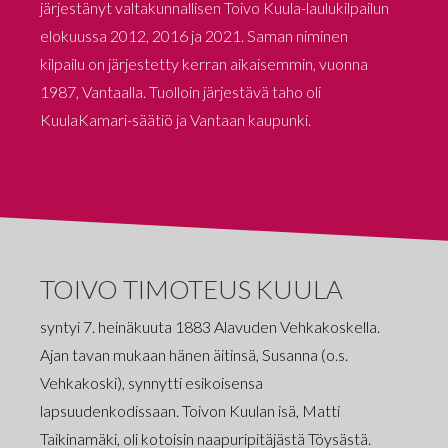
järjestänyt valtakunnallisen Toivo Kuula-laulukilpailun
elokuussa 2012, 2016 ja 2021. Saman niminen
kilpailu on järjestetty kerran aikaisemmin, vuonna
1987, Vantaalla. Tuolloin järjestävä taho oli
KuulaKamari-säätiö ja Vantaan kaupunki.
TOIVO TIMOTEUS KUULA
TOI
VÄT
ENS
syntyi 7. heinäkuuta 1883 Alavuden Vehkakoskella.
Ajan tavan mukaan hänen äitinsä, Susanna (o.s.
ntyivät
yksinlau
Vehkakoski), synnytti esikoisensa
ssa.
kevääll
lapsuudenkodissaan. Toivon Kuulan isä, Matti
on
Seuraava
Taikinamäki, oli kotoisin naapuripitäjästä Töysästä.
. Ne
sekä yks