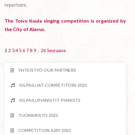
repertoire.
The Toivo Kuula singing competition is organized by
the City of Alavus.
1
2
3
4
5
6
7
8
9
...
26
Seuraava
YHTEISTYÖ-OUR PARTNERS
KILPAILIJAT-COMPETITORS 2025
KILPAILUPIANISTIT-PIANISTS
TUOMARISTO 2025
COMPETITION JURY 2025