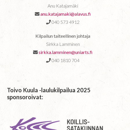
Anu Katajamäki
anu.katajamaki@alavus.fi
040 573 4912
Kilpailun taiteellinen johtaja
Sirkka Lamminen
sirkka.lamminen@uniarts.fi
040 1810 704
Toivo Kuula -laulukilpailua 2025
sponsoroivat: