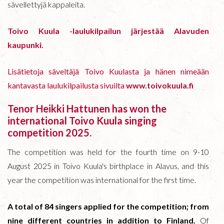
sävellettyjä kappaleita.
Toivo Kuula -laulukilpailun järjestää Alavuden
kaupunki.
Lisätietoja säveltäjä Toivo Kuulasta ja hänen nimeään
kantavasta laulukilpailusta sivuilta
www.toivokuula.fi
Tenor Heikki Hattunen has won the
international Toivo Kuula singing
competition 2025.
The competition was held for the fourth time on 9-10
August 2025 in Toivo Kuula's birthplace in Alavus, and this
year the competition was international for the first time.
A total of 84 singers applied for the competition; from
nine different countries in addition to Finland.
Of