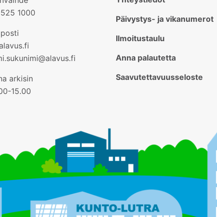
2525 1000
Päivystys- ja vikanumerot
posti
Ilmoitustaulu
lavus.fi
Anna palautetta
mi.sukunimi@alavus.fi
Saavutettavuusseloste
a arkisin
.00-15.00