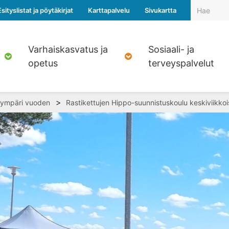
Esityslistat ja pöytäkirjat
Karttapalvelu
Sivukartta
Varhaiskasvatus ja
Sosiaali- ja
opetus
terveyspalvelut
>
 ympäri vuoden
Rastikettujen Hippo-suunnistuskoulu keskiviikko