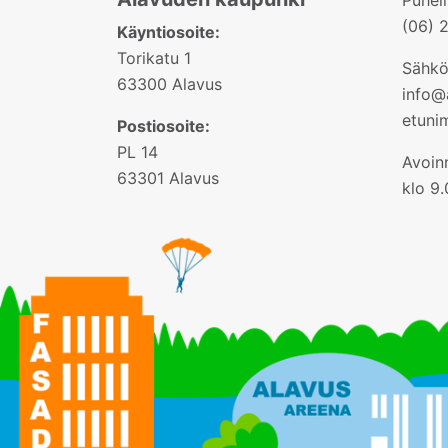
(06) 
Käyntiosoite:
Torikatu 1
Sähkö
63300 Alavus
info@a
etuni
Postiosoite:
PL 14
Avoinn
63301 Alavus
klo 9