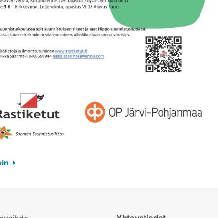
sin
Yhteystiedot
invaihde