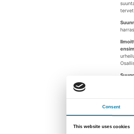
suunt
terve
Suunn
harras
Ilmoi
ensim
urheil
Osall
Suunn
Suunn
suunn
Consent
Varaa
This website uses cookies
Lisäti