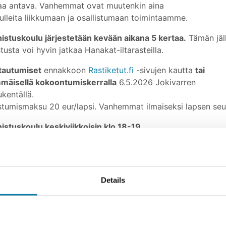
aa antava. Vanhemmat ovat muutenkin aina
tulleita liikkumaan ja osallistumaan toimintaamme.
istuskoulu järjestetään kevään aikana 5 kertaa.
Tämän jäl
tusta voi hyvin jatkaa Hanakat-iltarasteilla.
Avaa uudessa ikkunass
ttautumiset
ennakkoon
Rastiketut.fi
-sivujen kautta
tai
mäisellä kokoontumiskerralla
6.5.2026 Jokivarren
ukentällä.
istumismaksu 20 eur/lapsi. Vanhemmat ilmaiseksi lapsen seu
istuskoulu keskiviikkoisin klo 18-19.
ke 3.6 Kirkkovuori, Leijonakota, opastus Vt 18 Alavus-Tu
istuskoulussa opit suunnistuksen alkeet ja saat Hippo-
istusoppaan.
Details
 suunnistuskouluun säänmukainen, ulkoliikuntaan sopiva var
Avaa uudessa ikk
etoja ja ilmoittautuminen
www.rastiketut.fi