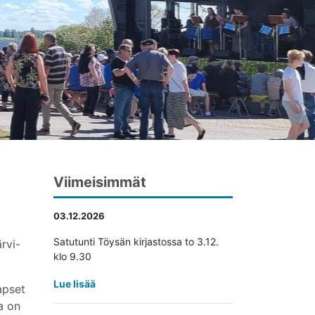
Viimeisimmät
03.12.2026
Satutunti Töysän kirjastossa to 3.12.
rvi-
klo 9.30
Lue lisää
apset
a on