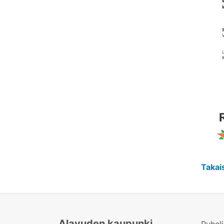
Takai
Alavuden kaupunki
Puhel