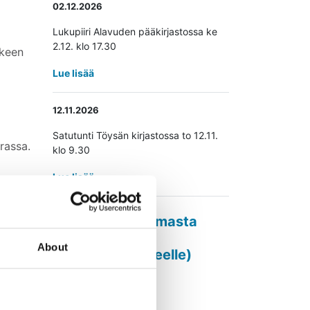
02.12.2026
Lukupiiri Alavuden pääkirjastossa ke
2.12. klo 17.30
keen
Lue lisää
a
12.11.2026
Satutunti Töysän kirjastossa to 12.11.
rassa.
klo 9.30
Lue lisää
uri
Ilmoita tapahtumasta
(linkki avautuu
About
Avaa uudessa ikk
ilmoituslomakkeelle)
ustus.
unassa