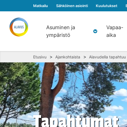
Matkailu
Sähköinen asiointi
Kuulutukset
Asuminen ja
Vapaa-
ympäristö
aika
>
>
Etusivu
Ajankohtaista
Alavudella tapahtuu
Tapahtumat