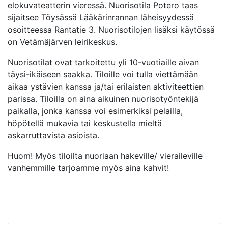
elokuvateatterin vieressä. Nuorisotila Potero taas
sijaitsee Töysässä Lääkärinrannan läheisyydessä
osoitteessa Rantatie 3. Nuorisotilojen lisäksi käytössä
on Vetämäjärven leirikeskus.
Nuorisotilat ovat tarkoitettu yli 10-vuotiaille aivan
täysi-ikäiseen saakka. Tiloille voi tulla viettämään
aikaa ystävien kanssa ja/tai erilaisten aktiviteettien
parissa. Tiloilla on aina aikuinen nuorisotyöntekijä
paikalla, jonka kanssa voi esimerkiksi pelailla,
höpötellä mukavia tai keskustella mieltä
askarruttavista asioista.
Huom! Myös tiloilta nuoriaan hakeville/ vieraileville
vanhemmille tarjoamme myös aina kahvit!