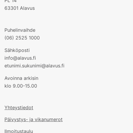
PL 14
63301 Alavus
Puhelinvaihde
(06) 2525 1000
Sähköposti
info@alavus.fi
etunimi.sukunimi@alavus.fi
Avoinna arkisin
klo 9.00-15.00
Yhteystiedot
Päivystys- ja vikanumerot
Ilmoitustaulu