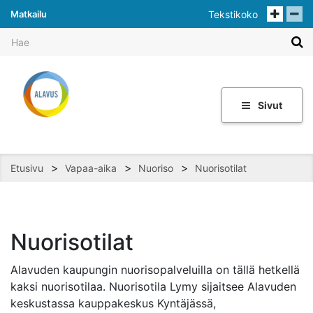
Matkailu
Tekstikoko
Sivut
>
>
>
Etusivu
Vapaa-aika
Nuoriso
Nuorisotilat
Nuorisotilat
Alavuden kaupungin nuorisopalveluilla on tällä hetkellä
kaksi nuorisotilaa. Nuorisotila Lymy sijaitsee Alavuden
keskustassa kauppakeskus Kyntäjässä,