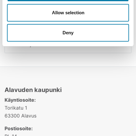
Tila ja kenttävarauskalenteri
Allow selection
Ilmoita tapahtumasta
Deny
Kokous- ja koulutustilat
Alavuden kaupunki
Käyntiosoite:
Torikatu 1
63300 Alavus
Postiosoite: