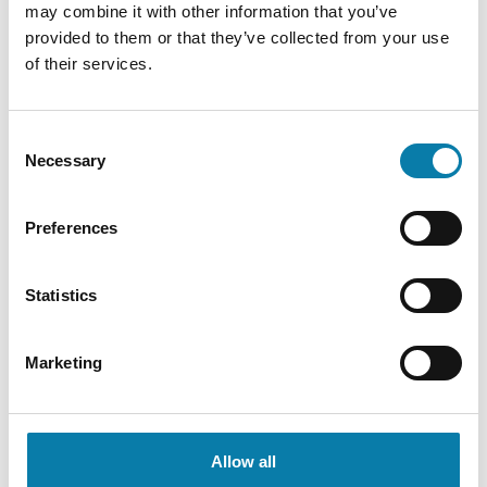
may combine it with other information that you’ve
Nuorisotila Potero
provided to them or that they’ve collected from your use
of their services.
Vetämäjärvi
Jalkautuva nuorisotyö
Consent
Koulunuorisotyö
Necessary
Selection
Loma-ajat
Preferences
Nuorisovaltuusto
Ohjaamo
Statistics
Alavus harrastaa
Etsivä nuorisotyö
Marketing
Nuorten työpaja
Yhdistystoiminta
Allow all