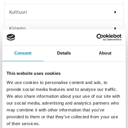
Kulttuuri
Kirjasto
Kansalaisopisto
Consent
Details
About
Opiskelu
Ilmoittautuminen ja opinto-opas
This website uses cookies
Opintomaksut
We use cookies to personalise content and ads, to
provide social media features and to analyse our traffic.
Kurssiehdotus
We also share information about your use of our site with
our social media, advertising and analytics partners who
Kuvataidekoulu
may combine it with other information that you’ve
Avoin yliopisto-opetus
provided to them or that they’ve collected from your use
of their services.
Yhteystiedot