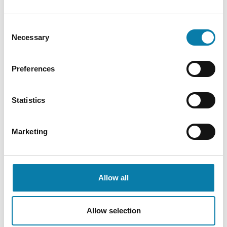
Päätoimiset opettajat
Consent
Kulttuurikeskuksen vuokrattavat tilat
Necessary
Selection
Kevätnäyttely
Preferences
Liikunta
Statistics
Nuoriso
Marketing
Yhdistystoiminta
Tila ja kenttävarauskalenteri
Allow all
Ilmoita tapahtumasta
Allow selection
Kokous- ja koulutustilat