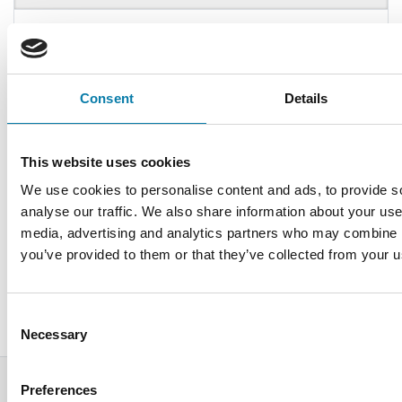
Alavuden kylät
Tontit
Consent
Details
Rakennusvalvonta
This website uses cookies
Ympäristö
We use cookies to personalise content and ads, to provide s
analyse our traffic. We also share information about your use 
media, advertising and analytics partners who may combine it
Kaavoitus
you’ve provided to them or that they’ve collected from your us
Tekniset palvelut
Consent
Necessary
Selection
Preferences