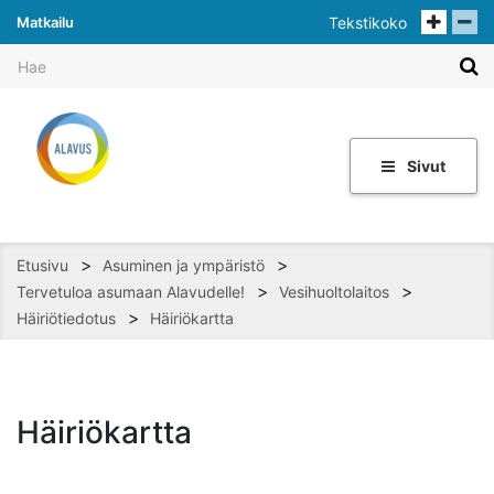
Matkailu
Tekstikoko
Sivut
>
>
Etusivu
Asuminen ja ympäristö
>
>
Tervetuloa asumaan Alavudelle!
Vesihuoltolaitos
>
Häiriötiedotus
Häiriökartta
Häiriökartta