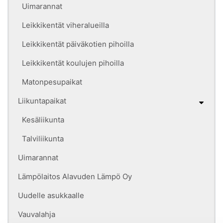
Uimarannat
Leikkikentät viheralueilla
Leikkikentät päiväkotien pihoilla
Leikkikentät koulujen pihoilla
Matonpesupaikat
Liikuntapaikat
Kesäliikunta
Talviliikunta
Uimarannat
Lämpölaitos Alavuden Lämpö Oy
Uudelle asukkaalle
Vauvalahja