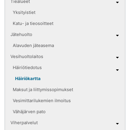
Tiealueet
Yksityistiet
Katu- ja tieosoitteet
Jätehuolto
Alavuden jäteasema
Vesihuoltolaitos
Häiriötiedotus
Häiriökartta
Maksut ja liittymissopimukset
Vesimittarilukemien ilmoitus
Vähäjärven pato
Viherpalvelut