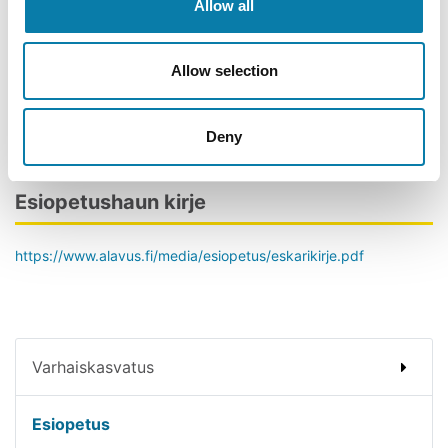
Allow all
Sivistysjohtaja Pauliina Niemi
Puh. 044 550 2585
Allow selection
Varhaiskasvatusjohtaja
Terhi Kaunisto
Deny
Puh. 040 650 7724
Esiopetushaun kirje
https://www.alavus.fi/media/esiopetus/eskarikirje.pdf
Varhaiskasvatus
Esiopetus