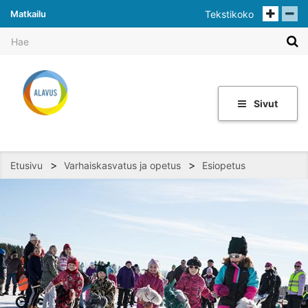
Matkailu
Tekstikoko
Sivut
>
>
Etusivu
Varhaiskasvatus ja opetus
Esiopetus