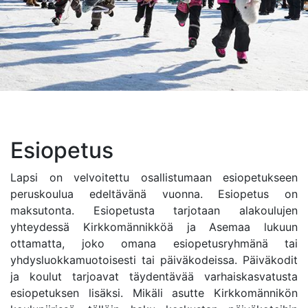
Esiopetus
Lapsi on velvoitettu osallistumaan esiopetukseen
peruskoulua edeltävänä vuonna. Esiopetus on
maksutonta. Esiopetusta tarjotaan alakoulujen
yhteydessä Kirkkomännikköä ja Asemaa lukuun
ottamatta, joko omana esiopetusryhmänä tai
yhdysluokkamuotoisesti tai päiväkodeissa. Päiväkodit
ja koulut tarjoavat täydentävää varhaiskasvatusta
esiopetuksen lisäksi. Mikäli asutte Kirkkomännikön