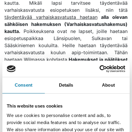
kautta. Mikäli lapsi tarvitsee täydentävää
varhaiskasvatusta esiopetuksen lisäksi, niin
tätä
täydentävää varhaiskasvatusta haetaan
alla olevan
sähköisen hakemuksen (Varhaiskasvatushakemus)
kautta.
Poikkeuksena ovat ne lapset, joille haetaan
esiopetuspaikkaa Länsipuolen, Sulkavan tai
Sääskiniemen kouluilta. Heille haetaan täydentävää
varhaiskasvatusta koulun apip-toimintaan. Tähän
haetaan Wilmassa kohdasta
Hakemukset ja päätökset
-> Tee uusi hakemus
Consent
Details
About
Hakemus täydentävä varhaiskasvatus
This website uses cookies
We use cookies to personalise content and ads, to
Hakemus aamu- ja iltapäivätoiminta
provide social media features and to analyse our traffic.
We also share information about your use of our site with