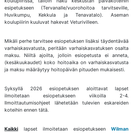
koulupiirissä, tällöin haku keskustan päiväkoteihin
esipetukseen (Tervanalle/vuorohoitoa tarvitseville,
Huvikumpu, Kekkula ja Tenavatalo). Aseman
koulupiiirin kuuluvat hakevat Veturivilleen.
Mikäli perhe tarvitsee esiopetuksen lisäksi täydentävää
varhaiskasvatusta, peritään varhaiskasvatuksen osalta
maksu. Niiltä ajoilta, jolloin esiopetusta ei anneta,
(kesäkuukaudet) koko hoitoaika on varhaiskasvatusta
ja maksu määräytyy hoitopäivän pituuden mukaisesti.
Syksyllä 2026 esiopetuksen aloittavat lapset
ilmoitetaan esiopetukseen viikoilla 2-4.
Ilmoittautumisohjeet lähetetään tulevien eskareiden
koteihin ennen tätä.
A
Kaikki
lapset ilmoitetaan esiopetukseen
Wilman