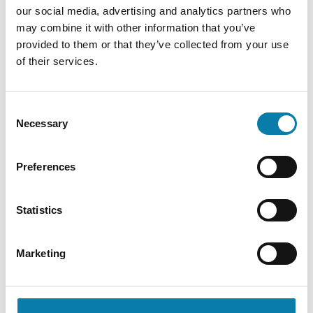
our social media, advertising and analytics partners who
may combine it with other information that you’ve
Päiväkodit
provided to them or that they’ve collected from your use
of their services.
Aamu- ja iltapäivätoiminta
Consent
Necessary
Selection
Maksut
Preferences
Statistics
Esiopetussuunitelma
Marketing
Lisätietoa