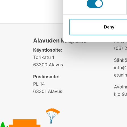
Deny
Alavuden kaupunki
Puhel
(06) 
Käyntiosoite:
Torikatu 1
Sähkö
63300 Alavus
info@a
etuni
Postiosoite:
PL 14
Avoinn
63301 Alavus
klo 9