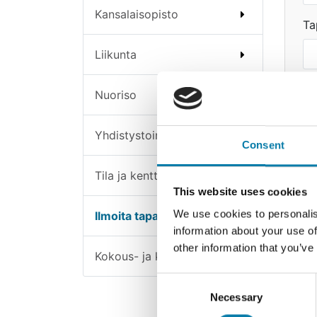
Kansalaisopisto
Ta
Liikunta
Ta
Nuoriso
Yhdistystoiminta
Consent
Tila ja kenttävarauskalenteri
Yh
This website uses cookies
We use cookies to personalis
Ilmoita tapahtumasta
information about your use of
other information that you’ve
Kokous- ja koulutustilat
Lä
Consent
Necessary
Selection