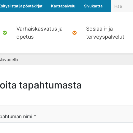
Esityslistat ja pöytäkirjat
Karttapalvelu
Sivukartta
Varhaiskasvatus ja
Sosiaali- ja
opetus
terveyspalvelut
Alavudella
moita tapahtumasta
pahtuman nimi
*