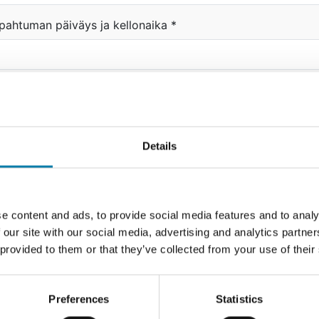
pahtuman päiväys ja kellonaika
*
pahtuman kuvaus
*
Details
teyshenkilö
*
e content and ads, to provide social media features and to analy
 our site with our social media, advertising and analytics partn
 provided to them or that they’ve collected from your use of their
hetä kuva tai liite tapahtumaan liittyen
Preferences
Statistics