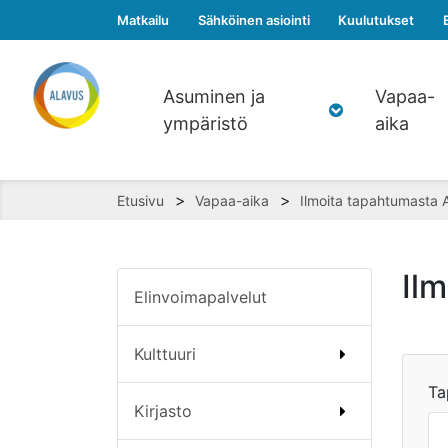
Matkailu
Sähköinen asiointi
Kuulutukset
Asuminen ja
Vapaa-
ympäristö
aika
>
>
Etusivu
Vapaa-aika
Ilmoita tapahtumasta 
Il
Elinvoimapalvelut
Kulttuuri
Ta
Kirjasto