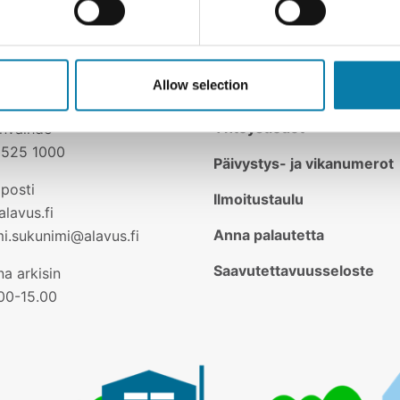
Lähetä
Allow selection
Yhteystiedot
invaihde
2525 1000
Päivystys- ja vikanumerot
posti
Ilmoitustaulu
lavus.fi
Anna palautetta
mi.sukunimi@alavus.fi
Saavutettavuusseloste
a arkisin
.00-15.00