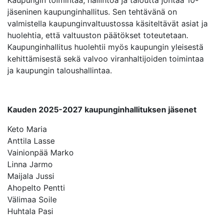
Kaupungin toimintaa, hallintoa ja taloutta johtaa 10-
jäseninen kaupunginhallitus. Sen tehtävänä on
valmistella kaupunginvaltuustossa käsiteltävät asiat ja
huolehtia, että valtuuston päätökset toteutetaan.
Kaupunginhallitus huolehtii myös kaupungin yleisestä
kehittämisestä sekä valvoo viranhaltijoiden toimintaa
ja kaupungin taloushallintaa.
Kauden 2025-2027 kaupunginhallituksen jäsenet
Keto Maria
Anttila Lasse
Vainionpää Marko
Linna Jarmo
Maijala Jussi
Ahopelto Pentti
Välimaa Soile
Huhtala Pasi