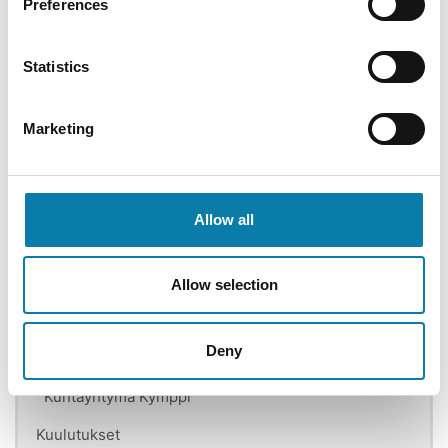
Preferences
Kaupunginvaltuusto
Kaupunginhallitus
Statistics
Lautakunnat
Marketing
Elinvoimalautakunta
Sivistyslautakunta
Tekninen lautakunta
Allow all
Ympäristölautakunta
Tarkastuslautakunta
Allow selection
Esityslistat ja pöytäkirjat
Deny
Kokousaikataulut
Kuntayhtymä Kymppi
Kuulutukset