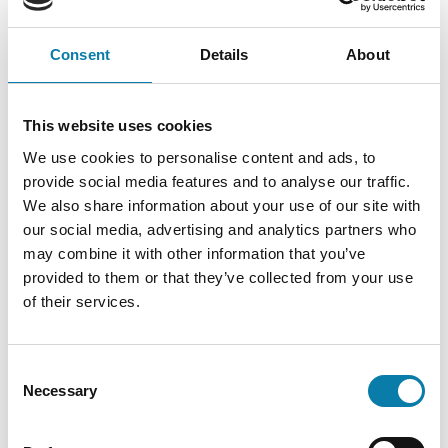
Esityslistat ja pöytäkirjat
Consent
Details
About
Avaa u
Esityslistat, pöytäkirjat, viranhaltijapäätökset ja kuulutukset
This website uses cookies
Luottamushenkilöorganisaatio
We use cookies to personalise content and ads, to
provide social media features and to analyse our traffic.
We also share information about your use of our site with
our social media, advertising and analytics partners who
Kaupungin organisaatio
may combine it with other information that you’ve
provided to them or that they’ve collected from your use
Alavus pähkinänkuoressa
of their services.
Asiointi
Consent
Necessary
Selection
Päätöksenteko