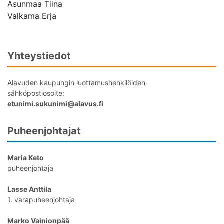
Asunmaa Tiina
Valkama Erja
Yhteystiedot
Alavuden kaupungin luottamushenkilöiden
sähköpostiosoite:
etunimi.sukunimi@alavus.fi
Puheenjohtajat
Maria Keto
puheenjohtaja
Lasse Anttila
1. varapuheenjohtaja
Marko Vainionpää