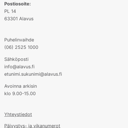
Postiosoite:
PL 14
63301 Alavus
Puhelinvaihde
(06) 2525 1000
Sähköposti
info@alavus.fi
etunimi.sukunimi@alavus.fi
Avoinna arkisin
klo 9.00-15.00
Yhteystiedot
Päivystys- ja vikanumerot