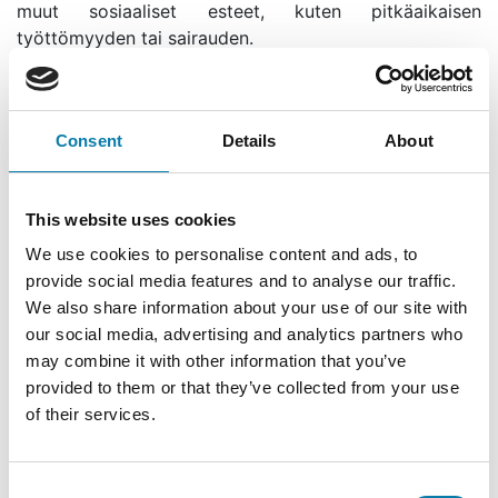
muut sosiaaliset esteet, kuten pitkäaikaisen
työttömyyden tai sairauden.
Haja-asutusalueella omakotitalon ja vapaa-
ajanasunnon jätevesien johtamisasia hoidetaan
kirjallisena ilmoituksena rakennustarkastajalle, mikäli
Consent
Details
About
hakija tai muut asianosaiset eivät vaadi
ympäristönsuojelulain mukaista lupakäsittelyä.
Ympäristöpäälliköltä ja rakennustarkastajalta saa
This website uses cookies
neuvoja ja ohjeita jätevesien hyväksyttävästä
We use cookies to personalise content and ads, to
käsittelytavasta. Lupa-asiassa päätöksen tekee
provide social media features and to analyse our traffic.
ympäristölautakunta.
We also share information about your use of our site with
our social media, advertising and analytics partners who
may combine it with other information that you’ve
provided to them or that they’ve collected from your use
of their services.
Asuminen
Consent