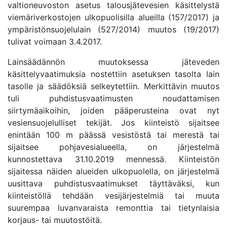
valtioneuvoston asetus talousjätevesien käsittelystä
viemäriverkostojen ulkopuolisilla alueilla (157/2017) ja
ympäristönsuojelulain (527/2014) muutos (19/2017)
tulivat voimaan 3.4.2017.
Lainsäädännön muutoksessa jäteveden
käsittelyvaatimuksia nostettiin asetuksen tasolta lain
tasolle ja säädöksiä selkeytettiin. Merkittävin muutos
tuli puhdistusvaatimusten noudattamisen
siirtymäaikoihin, joiden pääperusteina ovat nyt
vesiensuojelulliset tekijät. Jos kiinteistö sijaitsee
enintään 100 m päässä vesistöstä tai merestä tai
sijaitsee pohjavesialueella, on järjestelmä
kunnostettava 31.10.2019 mennessä. Kiinteistön
sijaitessa näiden alueiden ulkopuolella, on järjestelmä
uusittava puhdistusvaatimukset täyttäväksi, kun
kiinteistöllä tehdään vesijärjestelmiä tai muuta
suurempaa luvanvaraista remonttia tai tietynlaisia
korjaus- tai muutostöitä.