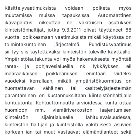
Käsittelyvaatimuksista voidaan poiketa myös
muutamissa muissa tapauksissa. Automaattinen
ikävapautus oikeuttaa ne vakituisen asutuksen
kiinteistönhaltijat, jotka 9.3.2011 olivat täyttäneet 68
vuotta, poikkeamaan vaatimuksista mikäli käytössä on
toimintakuntoinen järjestelmä. Puhdistusvaatimus
siirtyy siis täytettäväksi kiinteistön tuleville käyttäjille.
Ympäristölautakunta voi myös hakemuksesta myöntää
ranta- ja pohjavesialueilla nk. lykkäyksen, eli
määräaikaisen poikkeamisen enintään viideksi
vuodeksi kerrallaan, mikäli ympäristökuormitus on
huomattavan vähäinen tai käsittelyjärjestelmän
parantaminen on kustannuksiltaan kiinteistönhaltijalle
kohtuutonta. Kohtuuttomuutta arvioidessa kunta ottaa
huomioon mm. viemäriverkoston laajentumisen
kiinteistön sijaintialueelle lähitulevaisuudessa,
kiinteistön haltijan ja kiinteistöllä vakituisesti asuvien
korkean iän tai muut vastaavat elämäntilanteet sekä