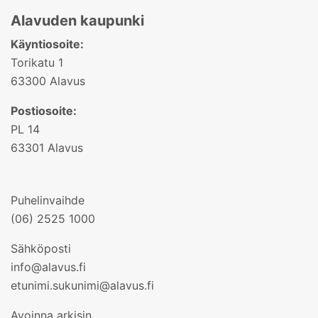
Alavuden kaupunki
Käyntiosoite:
Torikatu 1
63300 Alavus
Postiosoite:
PL 14
63301 Alavus
Puhelinvaihde
(06) 2525 1000
Sähköposti
info@alavus.fi
etunimi.sukunimi@alavus.fi
Avoinna arkisin