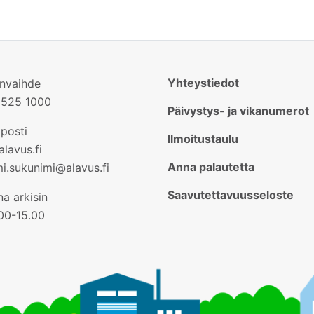
Yhteystiedot
invaihde
2525 1000
Päivystys- ja vikanumerot
posti
Ilmoitustaulu
lavus.fi
Anna palautetta
mi.sukunimi@alavus.fi
Saavutettavuusseloste
a arkisin
.00-15.00