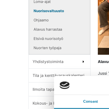
Loma-ajat
Nuorisovaltuusto
Ohjaamo
Alavus harrastaa
Etsivä nuorisotyö
Nuorten työpaja
Yhdistystoiminta
Alavu
Jussi 
Tila ja kenttävarauskalenteri
Danie
Vili K
Ilmoita tapahtumasta
Reima 
Onni V
Consent
Roni 
Kokous- ja koulutustilat
Filips