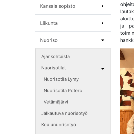
ohjei
Kansalaisopisto
lauta
aloitt
Liikunta
ja pa
toimin
Nuoriso
hankk
Ajankohtaista
Nuorisotilat
Nuorisotila Lymy
Nuorisotila Potero
Vetämäjärvi
Jalkautuva nuorisotyö
Koulunuorisotyö