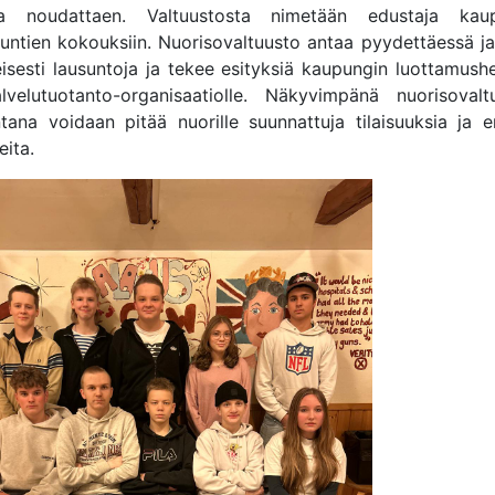
ta noudattaen. Valtuustosta nimetään edustaja kau
kuntien kokouksiin. Nuorisovaltuusto antaa pyydettäessä j
eisesti lausuntoja ja tekee esityksiä kaupungin luottamush
lvelutuotanto-organisaatiolle. Näkyvimpänä nuorisovalt
tana voidaan pitää nuorille suunnattuja tilaisuuksia ja er
eita.