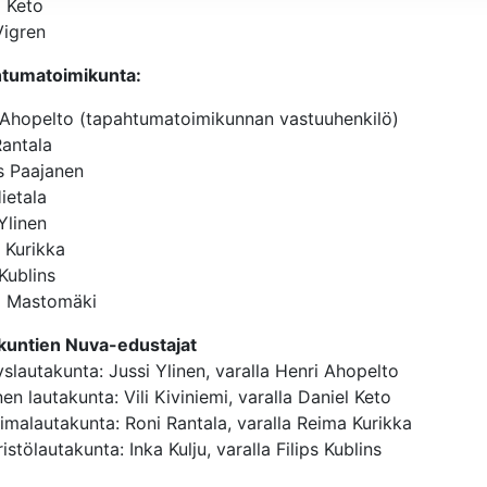
l Keto
Vigren
tumatoimikunta:
 Ahopelto (tapahtumatoimikunnan vastuuhenkilö)
Rantala
s Paajanen
ietala
Ylinen
 Kurikka
 Kublins
i Mastomäki
kuntien Nuva-edustajat
yslautakunta: Jussi Ylinen, varalla Henri Ahopelto
en lautakunta: Vili Kiviniemi, varalla Daniel Keto
imalautakunta: Roni Rantala, varalla Reima Kurikka
stölautakunta: Inka Kulju, varalla Filips Kublins