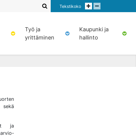
Tekstikoko
Työ ja
Kaupunki ja
yrittäminen
hallinto
uorten
n sekä
et ja
arvio-