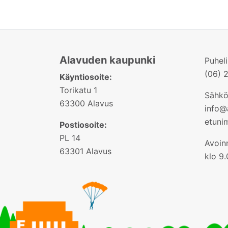
Alavuden kaupunki
Puhel
(06) 
Käyntiosoite:
Torikatu 1
Sähkö
63300 Alavus
info@a
etuni
Postiosoite:
PL 14
Avoinn
63301 Alavus
klo 9