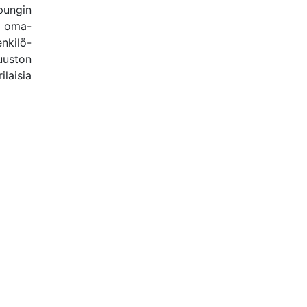
pungin
a oma-
enkilö-
uuston
ilaisia