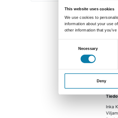
Matia
This website uses cookies
Inka K
We use cookies to personalis
Miia H
information about your use of
Viljam
other information that you’ve
Henri
Sever
Consent
Hallit
Necessary
Selection
Jussi 
Vili K
Danie
Reima
Inka K
Deny
Henri
Tiedo
Inka K
Viljam