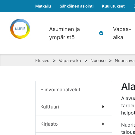
Matkailu
Sähköinen asiointi
Kuulutukset
Asuminen ja
Vapaa-
ympäristö
aika
>
>
>
Etusivu
Vapaa-aika
Nuoriso
Nuorisova
Al
Elinvoimapalvelut
Alavu
tarpe
Kulttuuri
helpot
Kirjasto
Nuor
talou