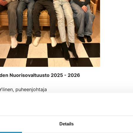
den Nuorisovaltuusto 2025 - 2026
Ylinen, puheenjohtaja
l Keto, varapuheenjohtaja
iviniemi, varapuheenjohtaja
Kurikka, sihteeri
igren, varasihteeri
Details
Rantala
 Kublins