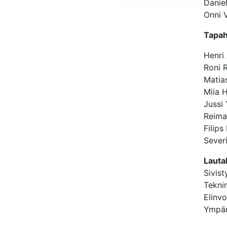
Danie
Onni 
Tapah
Henri
Roni 
Matia
Miia H
Jussi 
Reima
Filips
Sever
Lauta
Sivist
Teknin
Elinvo
Ympäri