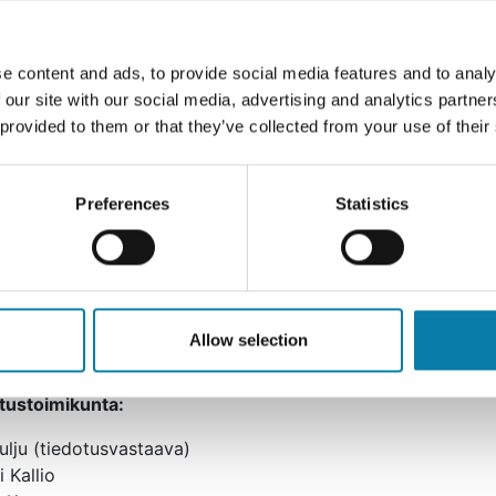
s Paajanen
ulju
e content and ads, to provide social media features and to analy
ietala
 our site with our social media, advertising and analytics partn
i Kallio
 provided to them or that they’ve collected from your use of their
 Ahopelto
i Mastomäki
us
Preferences
Statistics
Ylinen
iviniemi
l Keto
 Kurikka
ulju
Allow selection
 Ahopelto
tustoimikunta:
ulju (tiedotusvastaava)
i Kallio