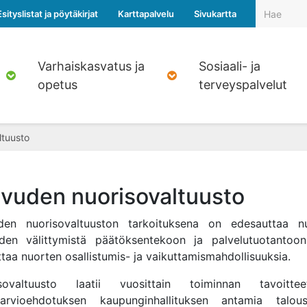
Esityslistat ja pöytäkirjat
Karttapalvelu
Sivukartta
Varhaiskasvatus ja
Sosiaali- ja
opetus
terveyspalvelut
ltuusto
avuden nuorisovaltuusto
den nuorisovaltuuston tarkoituksena on edesauttaa n
iden välittymistä päätöksentekoon ja palvelutuotantoo
taa nuorten osallistumis- ja vaikuttamismahdollisuuksia.
isovaltuusto laatii vuosittain toiminnan tavoitte
sarvioehdotuksen kaupunginhallituksen antamia talous