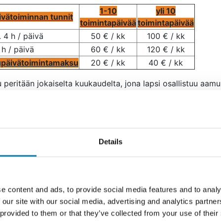
1-10
yli 10
äivätoiminnan tunnit
toimintapäivää
toimintapäivää
4 h / päivä
50 € / kk
100 € / kk
 h / päivä
60 € / kk
120 € / kk
päivätoimintamaksu
20 € / kk
40 € / kk
peritään jokaiselta kuukaudelta, jona lapsi osallistuu aamu
äivätoimintaan. Sairaudesta aiheutuvasta koko kalenterikuu
olo ei aiheuta maksua. Jos lapsi ei muusta syystä osallistu
ntaa koko kalenterikuukautena, maksuna peritään puolet
usimaksusta. Toimintaan osallistumisesta ei peritä muita ma
Details
 perheen taloudellinen tilanne on huono, voi apip-toiminnan
ista hakea maksuvapautusta Wilman kautta.
i Wilman käyttö ei ole mahdollista, voi hakemuksen tehdä 
e content and ads, to provide social media features and to analy
ilomakkeella (
apip-toiminnan maksuvapautuslomake
), joka
 our site with our social media, advertising and analytics partn
etaan apip-toiminnan koordinaattori Tanja Taipalukselle.
 provided to them or that they’ve collected from your use of their