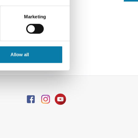
vät
oimme
Marketing
en
ata
u- ja
Allow all
.