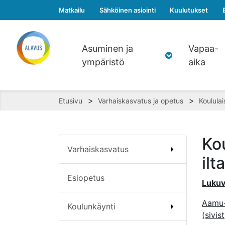
Matkailu
Sähköinen asiointi
Kuulutukset
Asuminen ja
Vapaa-
ympäristö
aika
>
>
Etusivu
Varhaiskasvatus ja opetus
Koululai
Ko
Varhaiskasvatus
il
Esiopetus
Lukuv
Aamu-
Koulunkäynti
(sivi