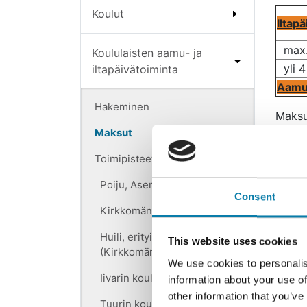
Koulut
Iltap
max. 
Koululaisten aamu- ja
yli 4
iltapäivätoiminta
Aamu
Hakeminen
Maksu 
iltap
Maksut
poissa
Toimipisteet
toimi
kuuka
Poiju, Aseman koulun apip
Consent
Mikäli
Kirkkomännikön koulun apip
maksu
Huili, erityisen tuen apip
This website uses cookies
(Kirkkomännikkö)
Mikäl
We use cookies to personalis
paper
Iivarin koulun apip
information about your use of
toimit
other information that you’ve
Tuurin koulun apip