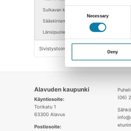
Muist
Consent
ohjaa
Sulkavan koulun ip
Necessary
Selection
taata,
Sääskiniemen koulun ip
Iltapä
emme v
Länsipuolen koulun ip
ajoiss
Sivistystoimisto
Otta
Deny
iltapä
Alavuden kaupunki
Puhel
(06) 
Käyntiosoite:
Torikatu 1
Sähkö
63300 Alavus
info@a
etuni
Postiosoite: