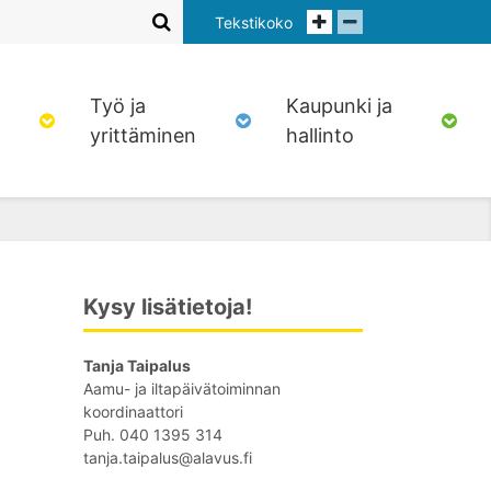
Tekstikoko
Työ ja
Kaupunki ja
yrittäminen
hallinto
Kysy lisätietoja!
Tanja Taipalus
Aamu- ja iltapäivätoiminnan
koordinaattori
Puh. 040 1395 314
tanja.taipalus@alavus.fi