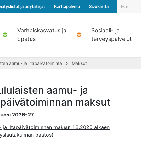
Esityslistat ja pöytäkirjat
Karttapalvelu
Sivukartta
Varhaiskasvatus ja
Sosiaali- ja
opetus
terveyspalvelut
>
sten aamu- ja iltapäivätoiminta
Maksut
ululaisten aamu- ja
tapäivätoiminnan maksut
uosi 2026-27
 ja iltapäivätoiminnan maksut 1.8.2025 alkaen
styslautakunnan päätös)