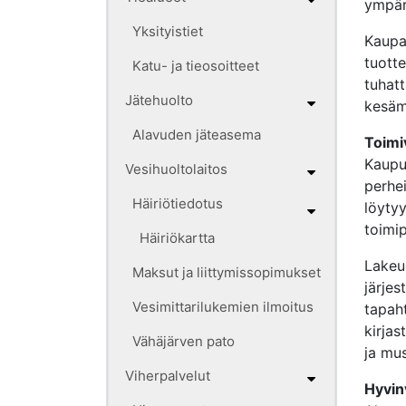
ympär
Yksityistiet
Kaupa
tuotte
Katu- ja tieosoitteet
tuhat
Jätehuolto
kesäm
Alavuden jäteasema
Toimi
Kaupu
Vesihuoltolaitos
perhei
Häiriötiedotus
löytyy
toimip
Häiriökartta
Lakeu
Maksut ja liittymissopimukset
järje
Vesimittarilukemien ilmoitus
tapaht
kirja
Vähäjärven pato
ja mus
Viherpalvelut
Hyvinv