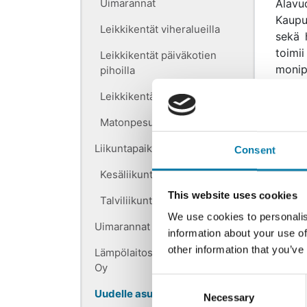
Uimarannat
Alavu
Kaupun
Leikkikentät viheralueilla
sekä h
toimi
Leikkikentät päiväkotien
monip
pihoilla
Leikkikentät koulujen pihoilla
Alavud
Pohja
Matonpesupaikat
tervey
yhteys
Liikuntapaikat
Consent
www.h
Kesäliikunta
Uuden
This website uses cookies
Talviliikunta
Täytt
We use cookies to personalis
Uimarannat
piene
information about your use of
perhe
other information that you’ve
Lämpölaitos Alavuden Lämpö
Lomak
Oy
Consent
asukka
Uudelle asukkaalle
Necessary
Selection