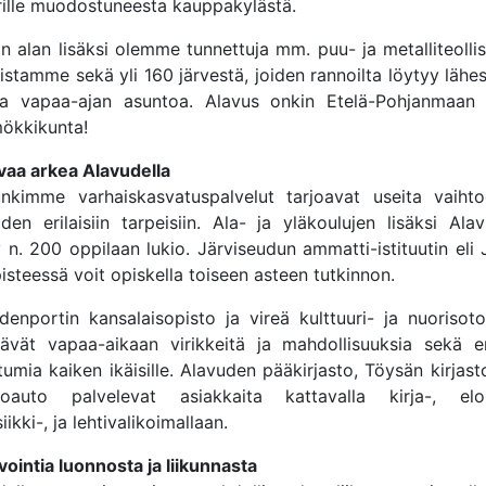
ille muodostuneesta kauppakylästä.
n alan lisäksi olemme tunnettuja mm. puu- ja metalliteolli
istamme sekä yli 160 järvestä, joiden rannoilta löytyy lähe
ta vapaa-ajan asuntoa. Alavus onkin Etelä-Pohjanmaan 
ökkikunta!
vaa arkea Alavudella
nkimme varhaiskasvatuspalvelut tarjoavat useita vaihto
den erilaisiin tarpeisiin. Ala- ja yläkoulujen lisäksi Ala
 n. 200 oppilaan lukio. Järviseudun ammatti-istituutin eli
isteessä voit opiskella toiseen asteen tutkinnon.
denportin kansalaisopisto ja vireä kulttuuri- ja nuorisoto
stävät vapaa-aikaan virikkeitä ja mahdollisuuksia sekä eri
umia kaiken ikäisille. Alavuden pääkirjasto, Töysän kirjas
stoauto palvelevat asiakkaita kattavalla kirja-, elo
iikki-, ja lehtivalikoimallaan.
ointia luonnosta ja liikunnasta