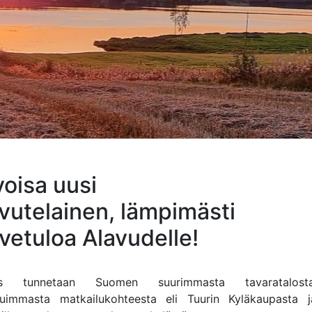
voisa uusi
avutelainen, lämpimästi
vetuloa Alavudelle!
us tunnetaan Suomen suurimmasta tavaratalos
tuimmasta matkailukohteesta eli Tuurin Kyläkaupasta 