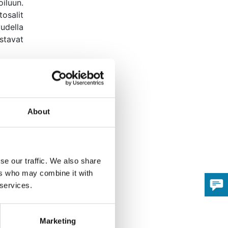
iluun.
tosalit
vudella
stavat
a
et
About
kaille
se our traffic. We also share
kuinen
ers who may combine it with
iedot.
 services.
 Uuden
Marketing