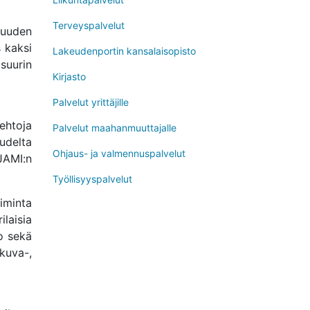
Avaa uudessa ikkunassa
Terveyspalvelut
suuden
s kaksi
Avaa uudessa ikkunassa
Lakeudenportin kansalaisopisto
suurin
Avaa uudessa ikkunassa
Kirjasto
Avaa uudessa ikkunassa
Palvelut yrittäjille
ehtoja
Avaa uudessa ikkunassa
Palvelut maahanmuuttajalle
vudelta
Avaa uudessa ikkunassa
Ohjaus- ja valmennuspalvelut
 JAMI:n
Avaa uudessa ikkunassa
Työllisyyspalvelut
iminta
laisia
to sekä
kuva-,