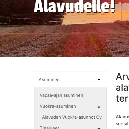
Alavudelle!
Ar
Asuminen
al
Vapaa-ajan asuminen
ter
Vuokra-asuminen
Alav
Alavuden Vuokra-asunnot Oy
suosi
Tiealueet