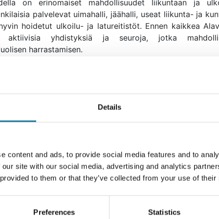
della on erinomaiset mahdollisuudet liikuntaan ja ulko
kilaisia palvelevat uimahalli, jäähalli, useat liikunta- ja kun
yvin hoidetut ulkoilu- ja latureitistöt. Ennen kaikkea Ala
i aktiivisia yhdistyksiä ja seuroja, jotka mahdolli
uolisen harrastamisen.
en kaupungin sosiaali- ja terveyspalveluista vastaa Etelä-
nmaan hyvinvointialue. Tietoa Etelä-Pohjanmaan sosiaali- j
denhuollon sekä pelastuslaitoksen palveluista ja ajantasais
tiedot löydät hyvinvointialueen verkkosivuilta osoitteesta
Details
Avaa uudessa ikkunassa
yvaep.fi
 asukkaan tervetulolahja
ämällä oheisen lomakkeen lähetämme kaikille uusille asuk
e content and ads, to provide social media features and to analy
n tervetulokirjeen ja muistamisen. Riittää, että yksi ai
 our site with our social media, advertising and analytics partn
essä täyttää lomakkeeseen kaikkien perheenjäsenten t
 provided to them or that they’ve collected from your use of their
keen tiedot tarkistetaan Väestörekisterikeskuksesta.
an kirje on kertaluonteinen etu.
Preferences
Statistics