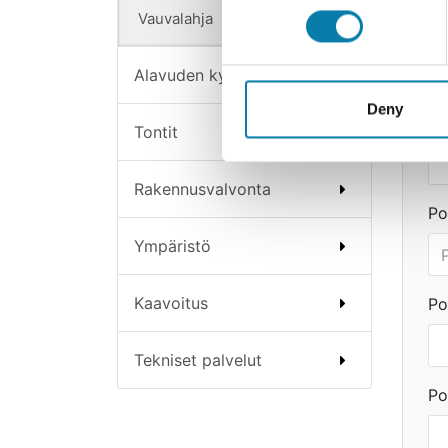
Vauvalahja
Et
Alavuden kylät
Deny
Su
Tontit
Rakennusvalvonta
Po
Ympäristö
Kaavoitus
Po
Tekniset palvelut
Po