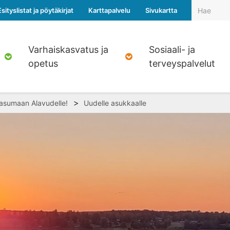
Esityslistat ja pöytäkirjat
Karttapalvelu
Sivukartta
Varhaiskasvatus ja
Sosiaali- ja
opetus
terveyspalvelut
>
 asumaan Alavudelle!
Uudelle asukkaalle