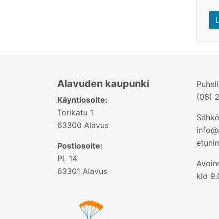
Alavuden kaupunki
Puhel
(06) 
Käyntiosoite:
Torikatu 1
Sähkö
63300 Alavus
info@a
etuni
Postiosoite:
PL 14
Avoinn
63301 Alavus
klo 9