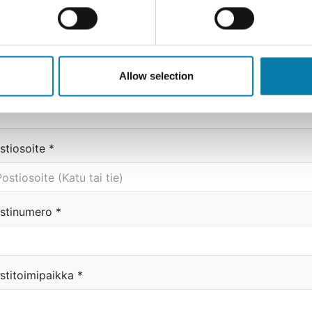
unimi
*
Allow selection
kunimi
*
stiosoite
*
stinumero
*
stitoimipaikka
*