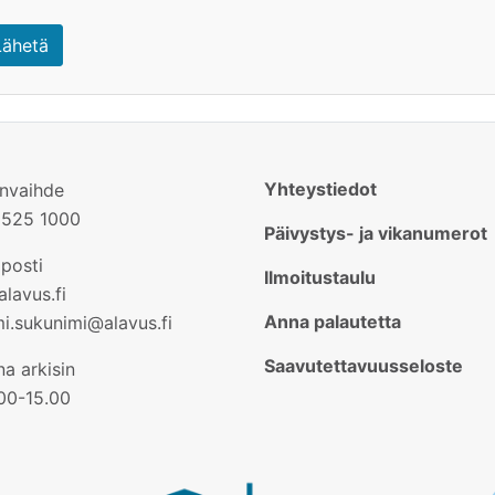
Lähetä
Yhteystiedot
invaihde
2525 1000
Päivystys- ja vikanumerot
posti
Ilmoitustaulu
lavus.fi
Anna palautetta
mi.sukunimi@alavus.fi
Saavutettavuusseloste
a arkisin
.00-15.00