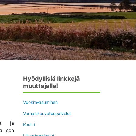
Hyödyllisiä linkkejä
muuttajalle!
Avaa uudessa ikkunassa
Vuokra-asuminen
Avaa uudessa ikkunassa
Varhaiskasvatuspalvelut
ta ja
Avaa uudessa ikkunassa
Koulut
ja sen
Avaa uudessa ikkunassa
Liikuntapalvelut