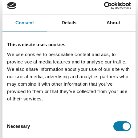
Esteettömyys ja apuvälineet
Uimahalli
Consent
Details
About
Vauvauinti
Uimakoulu
This website uses cookies
We use cookies to personalise content and ads, to
Kuntosalit
provide social media features and to analyse our traffic.
Kuntosalin järjestyssäännöt
We also share information about your use of our site with
our social media, advertising and analytics partners who
Verkkokauppa
may combine it with other information that you’ve
Liikuntasalit
provided to them or that they’ve collected from your use
of their services.
Iivarin liikuntatilat
Kuntosali
Consent
Kuntosalin järjestyssäännöt Iivari
Necessary
Selection
Liikunta- ja peilisali