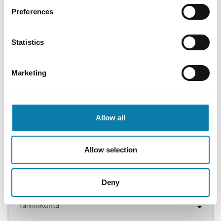
Preferences
Liikuntatilojen vuorojen jakoperusteet
Liikuntapaikkojen hoito kylillä -avustus
Statistics
Kesäliikunta
Marketing
Urheilukentät
Tekonurmikentät
Tenniskentät
Allow all
Uimarannat
Leikkikentät ja -puistot
Allow selection
Vesiliikunta
Deny
Välineiden käyttöehdot ja -ohjeet
Talviliikunta