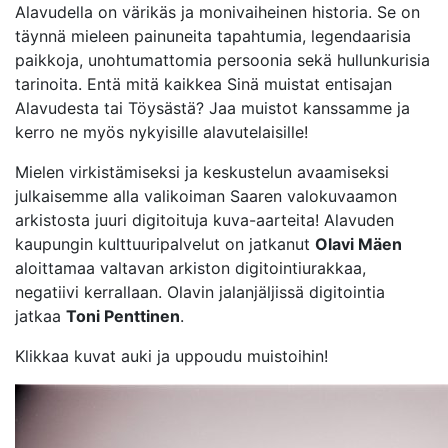
Alavudella on värikäs ja monivaiheinen historia. Se on
täynnä mieleen painuneita tapahtumia, legendaarisia
paikkoja, unohtumattomia persoonia sekä hullunkurisia
tarinoita. Entä mitä kaikkea Sinä muistat entisajan
Alavudesta tai Töysästä? Jaa muistot kanssamme ja
kerro ne myös nykyisille alavutelaisille!
Mielen virkistämiseksi ja keskustelun avaamiseksi
julkaisemme alla valikoiman Saaren valokuvaamon
arkistosta juuri digitoituja kuva-aarteita! Alavuden
kaupungin kulttuuripalvelut on jatkanut
Olavi Mäen
aloittamaa valtavan arkiston digitointiurakkaa,
negatiivi kerrallaan. Olavin jalanjäljissä digitointia
jatkaa
Toni Penttinen
.
Klikkaa kuvat auki ja uppoudu muistoihin!