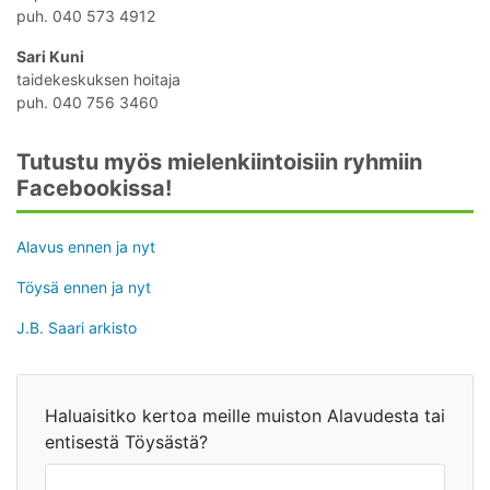
puh. 040 573 4912
Sari Kuni
taidekeskuksen hoitaja
puh. 040 756 3460
Tutustu myös mielenkiintoisiin ryhmiin
Facebookissa!
Avaa uudessa ikkunassa
Alavus ennen ja nyt
Avaa uudessa ikkunassa
Töysä ennen ja nyt
Avaa uudessa ikkunassa
J.B. Saari arkisto
Haluaisitko kertoa meille muiston Alavudesta tai
entisestä Töysästä?