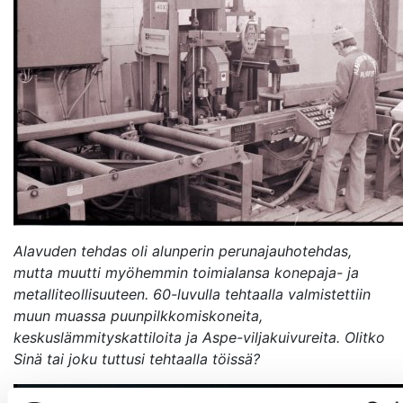
Avaa uudessa ikkunassa
Alavuden tehdas oli alunperin perunajauhotehdas,
mutta muutti myöhemmin toimialansa konepaja- ja
metalliteollisuuteen. 60-luvulla tehtaalla valmistettiin
muun muassa puunpilkkomiskoneita,
keskuslämmityskattiloita ja Aspe-viljakuivureita. Olitko
Sinä tai joku tuttusi tehtaalla töissä?