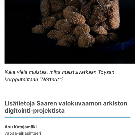
Avaa uudessa ikkunassa
Kuka vielä muistaa, miltä maistuivatkaan Töysän
korpputehtaan "Nötterit"?
Lisätietoja Saaren valokuvaamon arkiston
digitointi-projektista
Anu Katajamäki
vapaa-aikasihteeri