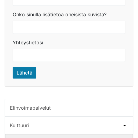
Onko sinulla lisätietoa oheisista kuvista?
Yhteystietosi
Lähetä
Elinvoimapalvelut
Kulttuuri