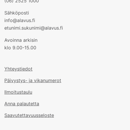
(06) 2525 1000
Sähköposti
info@alavus.fi
etunimi.sukunimi@alavus.fi
Avoinna arkisin
klo 9.00-15.00
Yhteystiedot
Päivystys- ja vikanumerot
Ilmoitustaulu
Anna palautetta
Saavutettavuusseloste