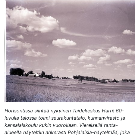
Avaa uudessa ikkunassa
Horisontissa siintää nykyinen Taidekeskus Harri! 60-
luvulla talossa toimi seurakuntatalo, kunnanvirasto ja
kansalaiskoulu kukin vuorollaan. Viereisellä ranta-
alueella näyteltiin ahkerasti Pohjalaisia-näytelmää, joka