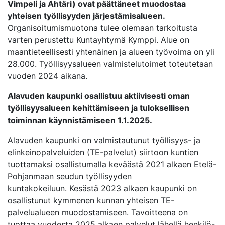
Vimpeli ja Ähtäri) ovat päättäneet muodostaa
yhteisen työllisyyden järjestämisalueen.
Organisoitumismuotona tulee olemaan tarkoitusta
varten perustettu Kuntayhtymä Kymppi. Alue on
maantieteellisesti yhtenäinen ja alueen työvoima on yli
28.000. Työllisyysalueen valmistelutoimet toteutetaan
vuoden 2024 aikana.
Alavuden kaupunki osallistuu aktiivisesti oman
työllisyysalueen kehittämiseen ja tuloksellisen
toiminnan käynnistämiseen 1.1.2025.
Alavuden kaupunki on valmistautunut työllisyys- ja
elinkeinopalveluiden (TE-palvelut) siirtoon kuntien
tuottamaksi osallistumalla keväästä 2021 alkaen Etelä-
Pohjanmaan seudun työllisyyden
kuntakokeiluun. Kesästä 2023 alkaen kaupunki on
osallistunut kymmenen kunnan yhteisen TE-
palvelualueen muodostamiseen. Tavoitteena on
tuottaa vuodesta 2025 alkaen palvelut lähellä henkilö-