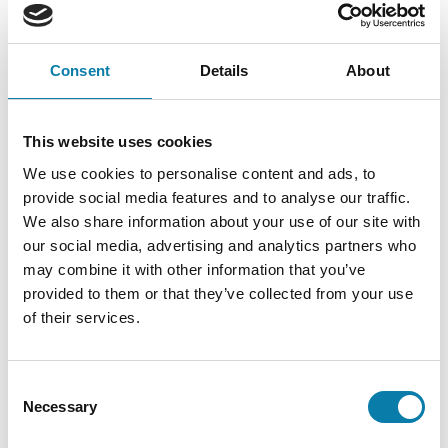
Avaa uudessa ikkunassa
Työ- ja elinkeinoministeriön verkkosivut
Töiden ja tekijöiden kohtaamispaikka
Consent
Details
About
Avaa uudessa ikkunassa
Työmarkkinatori
This website uses cookies
Avaa uudessa ikkunassa
Jobwelldone.fi-työnvälityssivusto
We use cookies to personalise content and ads, to
provide social media features and to analyse our traffic.
We also share information about your use of our site with
our social media, advertising and analytics partners who
may combine it with other information that you’ve
Kaupungin organisaatio
provided to them or that they’ve collected from your use
of their services.
Alavus pähkinänkuoressa
Asiointi
Consent
Necessary
Selection
Päätöksenteko