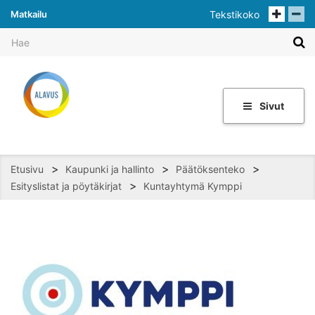
Matkailu
Tekstikoko
Sivut
>
>
>
Etusivu
Kaupunki ja hallinto
Päätöksenteko
>
Esityslistat ja pöytäkirjat
Kuntayhtymä Kymppi
Avaa