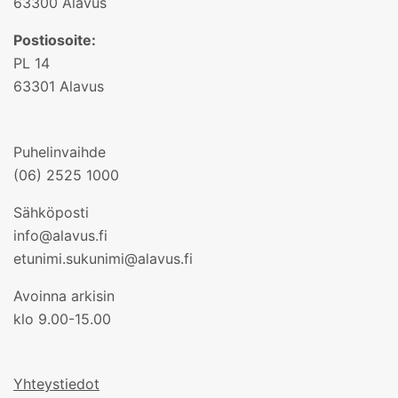
63300 Alavus
Postiosoite:
PL 14
63301 Alavus
Puhelinvaihde
(06) 2525 1000
Sähköposti
info@alavus.fi
etunimi.sukunimi@alavus.fi
Avoinna arkisin
klo 9.00-15.00
Yhteystiedot