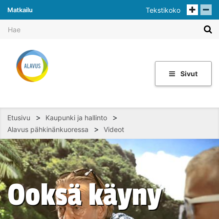
Matkailu
Tekstikoko
Sivut
>
>
Etusivu
Kaupunki ja hallinto
>
Alavus pähkinänkuoressa
Videot
Ooksä käyny