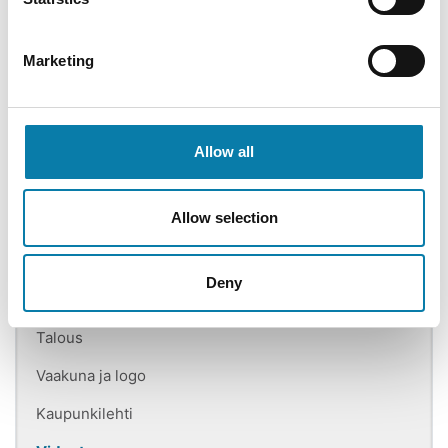
Syksyn 2018 kaupunkilehden haastattelut.
Kaupungin mainosvideot:
Marketing
Allow all
Kaupungin organisaatio
Allow selection
Alavus pähkinänkuoressa
Deny
Alavus 2025 - strategia ja julkaisut
Talous
Vaakuna ja logo
Kaupunkilehti