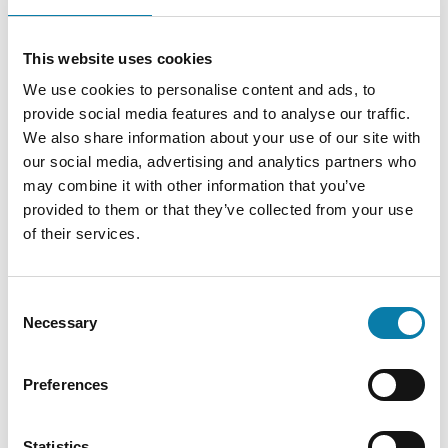
This website uses cookies
We use cookies to personalise content and ads, to
provide social media features and to analyse our traffic.
We also share information about your use of our site with
Aiempia haastatteluja:
our social media, advertising and analytics partners who
may combine it with other information that you’ve
Pienestä pitäen liikkujaksi -hanke
provided to them or that they’ve collected from your use
of their services.
Elvia Lavilan pullipit
Consent
Necessary
Selection
Kevätlehden 2019 haastattelut:
Helina Nieminen ja moottoroitu varjoliito
Preferences
Elämää Sapsalammella!
Statistics