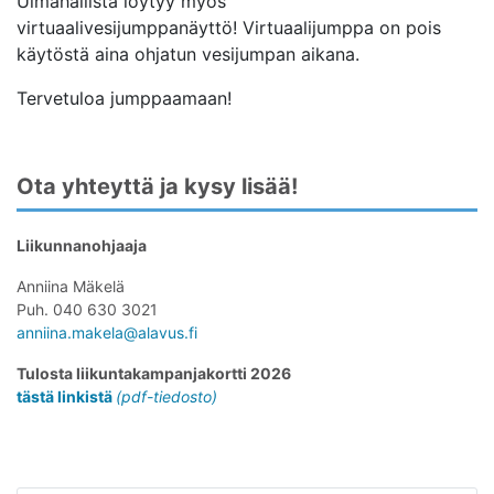
Uimahallista löytyy myös
virtuaalivesijumppanäyttö! Virtuaalijumppa on pois
käytöstä aina ohjatun vesijumpan aikana.
Tervetuloa jumppaamaan!
Ota yhteyttä ja kysy lisää!
Liikunnanohjaaja
Anniina Mäkelä
Puh. 040 630 3021
anniina.makela@alavus.fi
Tulosta liikuntakampanjakortti 2026
Avaa uudessa ikkunassa
tästä linkistä
(pdf-tiedosto)