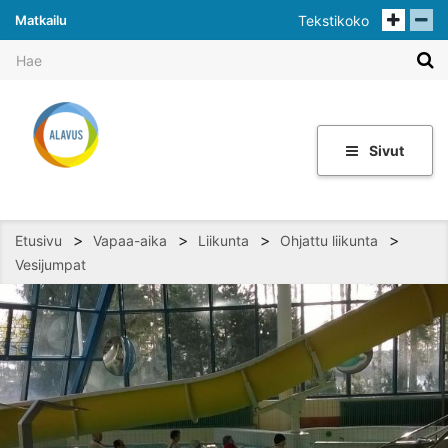
Matkailu
Tekstikoko
Sivut
>
>
>
>
Etusivu
Vapaa-aika
Liikunta
Ohjattu liikunta
Vesijumpat