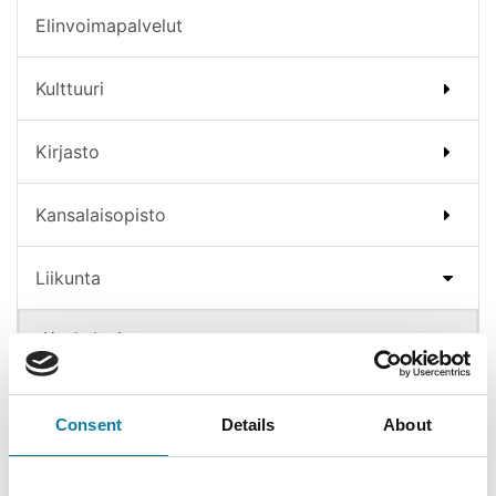
Elinvoimapalvelut
Kulttuuri
Kirjasto
Kansalaisopisto
Liikunta
Ajankohtaista
Ohjattu liikunta
Vesijumpat
Consent
Details
About
Aikuiset ja ikäihmiset