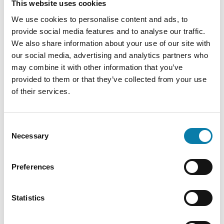
This website uses cookies
Lapset ja nuoret
We use cookies to personalise content and ads, to
Liikuntakampanjat
provide social media features and to analyse our traffic.
Maanantaipyöräily
We also share information about your use of our site with
our social media, advertising and analytics partners who
Hyvinvointivalmennus
may combine it with other information that you’ve
provided to them or that they’ve collected from your use
Kunto-Lutra
of their services.
Esteettömyys ja apuvälineet
Uimahalli
Consent
Necessary
Vauvauinti
Selection
Uimakoulu
Preferences
Kuntosalit
Kuntosalin järjestyssäännöt
Statistics
Verkkokauppa