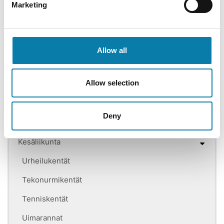
Marketing
Liikuntasalit
Iivarin liikuntatilat
Kuntosali
Allow all
Kuntosalin järjestyssäännöt Iivari
Allow selection
Liikunta- ja peilisali
Liikuntatilojen vuorojen jakoperusteet
Deny
Liikuntapaikkojen hoito kylillä -avustus
Kesäliikunta
Urheilukentät
Tekonurmikentät
Tenniskentät
Uimarannat