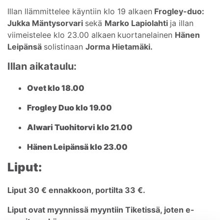
Illan llämmittelee käyntiin klo 19 alkaen
Frogley-duo:
Jukka Mäntysorvari
sekä
Marko Lapiolahti
ja illan
viimeistelee klo 23.00 alkaen
kuortanelainen
Hänen
Leipänsä
solistinaan
Jorma Hietamäki.
Illan aikataulu:
Ovet klo 18.00
Frogley Duo klo 19.00
Alwari Tuohitorvi klo 21.00
Hänen Leipänsä klo 23.00
Liput:
Liput 30 € ennakkoon, portilta 33 €.
Liput ovat myynnissä myyntiin Tiketissä, joten e-