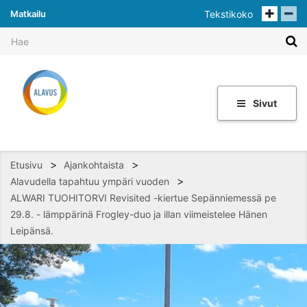
Matkailu
Tekstikoko
Sivut
>
>
Etusivu
Ajankohtaista
>
Alavudella tapahtuu ympäri vuoden
ALWARI TUOHITORVI Revisited -kiertue Sepänniemessä pe
29.8. - lämppärinä Frogley-duo ja illan viimeistelee Hänen
Leipänsä.