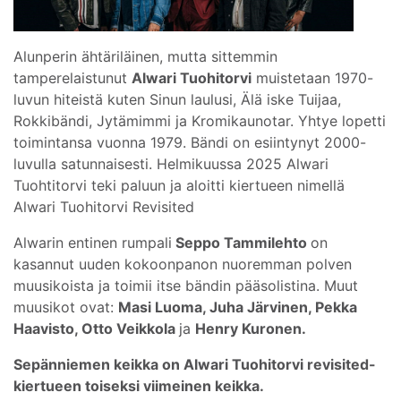
Alunperin ähtäriläinen, mutta sittemmin
tamperelaistunut
Alwari Tuohitorvi
muistetaan 1970-
luvun hiteistä kuten Sinun laulusi, Älä iske Tuijaa,
Rokkibändi, Jytämimmi ja Kromikaunotar. Yhtye lopetti
toimintansa vuonna 1979. Bändi on esiintynyt 2000-
luvulla satunnaisesti. Helmikuussa 2025 Alwari
Tuohtitorvi teki paluun ja aloitti kiertueen nimellä
Alwari Tuohitorvi Revisited
Alwarin entinen rumpali
Seppo Tammilehto
on
kasannut uuden kokoonpanon nuoremman polven
muusikoista ja toimii itse bändin pääsolistina. Muut
muusikot ovat:
Masi Luoma, Juha Järvinen, Pekka
Haavisto, Otto Veikkola
ja
Henry Kuronen.
Sepänniemen keikka on Alwari Tuohitorvi revisited-
kiertueen toiseksi viimeinen keikka.