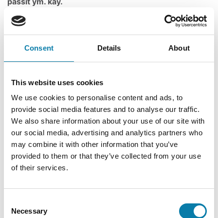
passit ym. käy.
>> Osta liput Tiketistä (linkki
Avaa uud
avautuu tiketti.fi-sivustolle)
Consent
Details
About
Keikka on ikärajaton, mutta anniskelualue K18.
HUOM! Sepänniemen Lomakylässä on parkkipaikkoja
This website uses cookies
rajoitetusti, hyödynnä siis maksuton bussikuljetus.
We use cookies to personalise content and ads, to
Bussikuljetus Alavudelta ja
provide social media features and to analyse our traffic.
Ähtäristä klo 18.00 alkaen.
We also share information about your use of our site with
our social media, advertising and analytics partners who
may combine it with other information that you’ve
Reitti Alavudelta:
provided to them or that they’ve collected from your use
Järviluomantie (Lähtö Monkey Islandista - Hotelli
of their services.
Alavus - Pub Ittellismies), Kellokorventie - Tuuri
(Onnelan caravanalueen viereinen parkkialue), Tuurin ja
Töysän kirkonkylän pysäkit, Keskustie - Lehtimäentie -
Consent
Niemenkyläntie - Sepänniemi.
Necessary
Selection