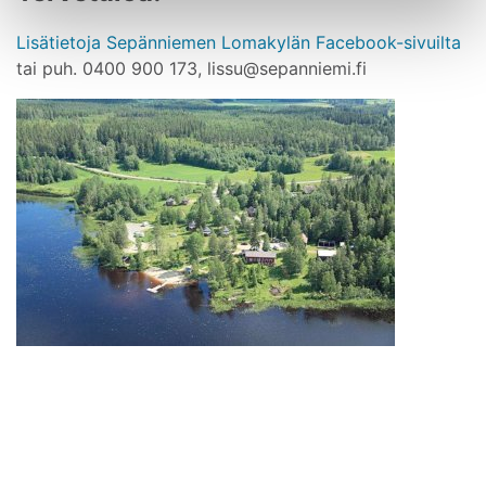
Av
Lisätietoja Sepänniemen Lomakylän Facebook-sivuilta
tai puh. 0400 900 173, lissu@sepanniemi.fi