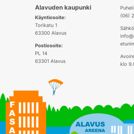
Alavuden kaupunki
Puhel
(06) 
Käyntiosoite:
Torikatu 1
Sähkö
63300 Alavus
info@a
etuni
Postiosoite:
PL 14
Avoinn
63301 Alavus
klo 9