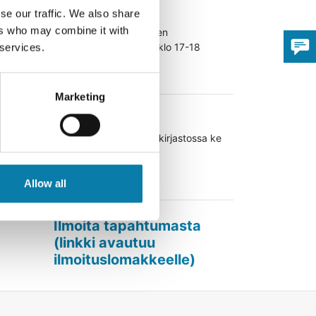
05.11.2026
se our traffic. We also share
ers who may combine it with
Lukukoira Häjy Alavuden
pääkirjastossa to 5.11. klo 17-18
 services.
Lue lisää
Marketing
04.11.2026
Lukupiiri Alavuden pääkirjastossa ke
4.11. klo 17.30
Lue lisää
Allow all
Ilmoita tapahtumasta
(linkki avautuu
Avaa uudessa ikk
ilmoituslomakkeelle)