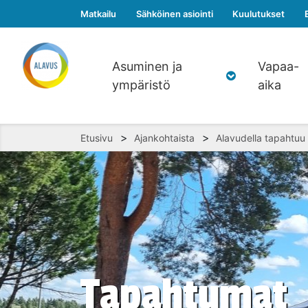
Matkailu
Sähköinen asiointi
Kuulutukset
Asuminen ja
Vapaa-
ympäristö
aika
>
>
Etusivu
Ajankohtaista
Alavudella tapahtuu
Tapahtumat