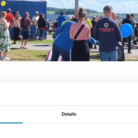
2026
uvontaa pääkirjastossa klo 10-11
en kirjastossa on tarjolla digineuvontaa parittomien viikko
taisin klo 10 - 11.
Details