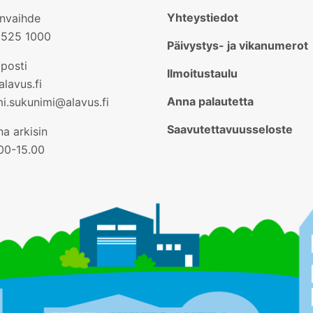
Yhteystiedot
invaihde
2525 1000
Päivystys- ja vikanumerot
posti
Ilmoitustaulu
lavus.fi
Anna palautetta
mi.sukunimi@alavus.fi
Saavutettavuusseloste
a arkisin
.00-15.00