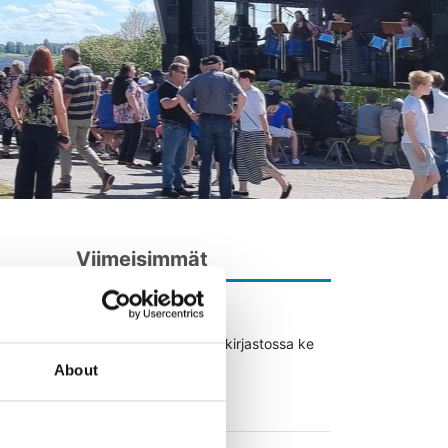
Viimeisimmät
02.12.2026
Lukupiiri Alavuden pääkirjastossa ke
jen
2.12. klo 17.30
About
Lue lisää