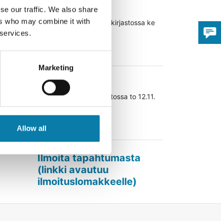
02.12.2026
se our traffic. We also share
ers who may combine it with
Lukupiiri Alavuden pääkirjastossa ke
2.12. klo 17.30
 services.
Lue lisää
Marketing
12.11.2026
Satutunti Töysän kirjastossa to 12.11.
klo 9.30
Lue lisää
Allow all
Ilmoita tapahtumasta
(linkki avautuu
Avaa uudessa ikk
ilmoituslomakkeelle)