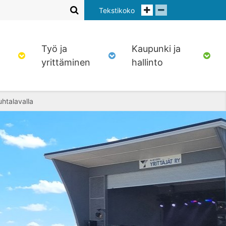
Tekstikoko
Työ ja
Kaupunki ja
yrittäminen
hallinto
uhtalavalla