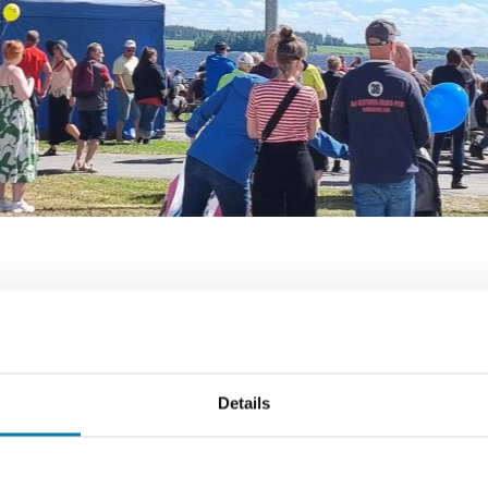
2026
ulla yhteislauluilta joka tiistai klo 18.00 Huhtalavalla
uulla yhteislauluilta joka tiistai klo 18.00 Huhtalavalla
mäentie, Alavus
Details
annileidit sekä Mikko Niemelä laulattaa mukavan letkeää
kkia teemoittain.