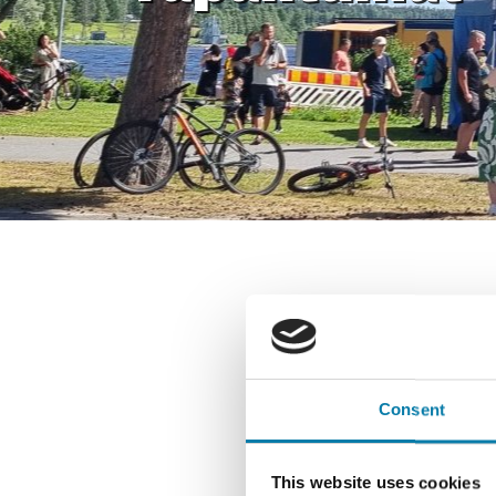
14.07.
Heinäku
Heinäk
Huhta
Consent
Pelim
musii
This website uses cookies