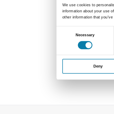
We use cookies to personalis
7.7. l
information about your use of
14.7. 
other information that you’ve
21.7. 
28.7. 
Consent
Necessary
Selection
Satee
Kaikk
Deny
Takai