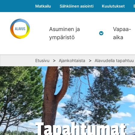
Matkailu
Sähköinen asiointi
Kuulutukset
Asuminen ja
Vapaa-
ympäristö
aika
>
>
Etusivu
Ajankohtaista
Alavudella tapahtuu
Tapahtumat