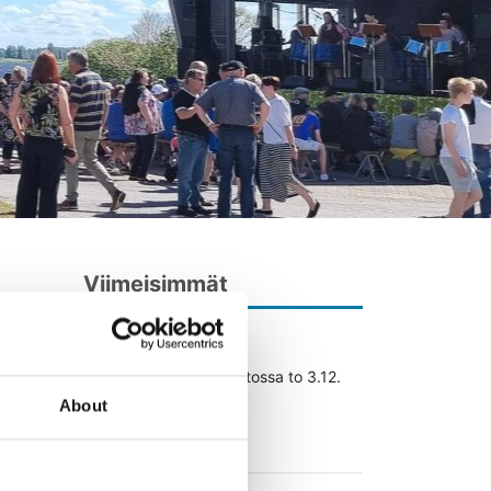
Viimeisimmät
03.12.2026
Satutunti Töysän kirjastossa to 3.12.
klo 9.30
About
Lue lisää