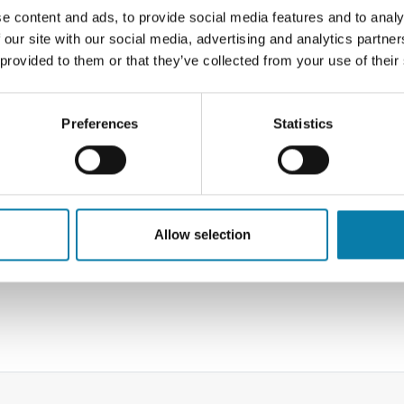
e content and ads, to provide social media features and to analy
aulellaan kevyesti kesäillassa
 our site with our social media, advertising and analytics partn
laulellaan Karjalaisia lauluja
 provided to them or that they’ve collected from your use of their
laulellaan leppoisasti
laulellaan Spelien lähestyessä
Preferences
Statistics
n sattuessa lauletaan Huhtalavan sisällä.
i rohkeasti mukaan, tervetuloa!
Allow selection
sin