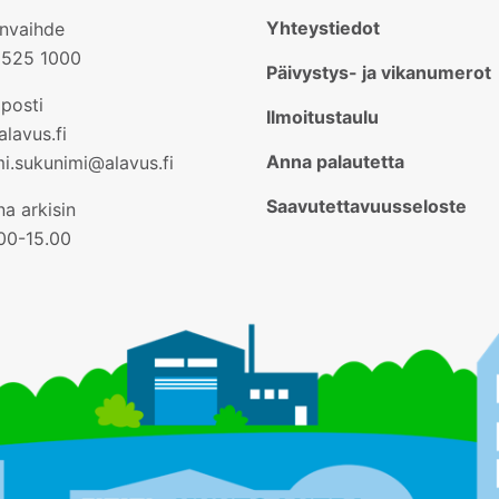
Yhteystiedot
invaihde
2525 1000
Päivystys- ja vikanumerot
posti
Ilmoitustaulu
lavus.fi
Anna palautetta
mi.sukunimi@alavus.fi
Saavutettavuusseloste
a arkisin
.00-15.00