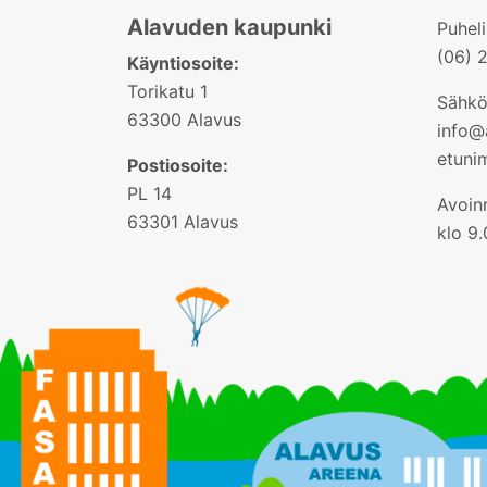
Alavuden kaupunki
Puhel
(06) 
Käyntiosoite:
Torikatu 1
Sähkö
63300 Alavus
info@a
etuni
Postiosoite:
PL 14
Avoinn
63301 Alavus
klo 9