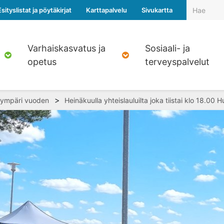
Esityslistat ja pöytäkirjat
Karttapalvelu
Sivukartta
Varhaiskasvatus ja
Sosiaali- ja
opetus
terveyspalvelut
>
 ympäri vuoden
Heinäkuulla yhteislauluilta joka tiistai klo 18.00 H