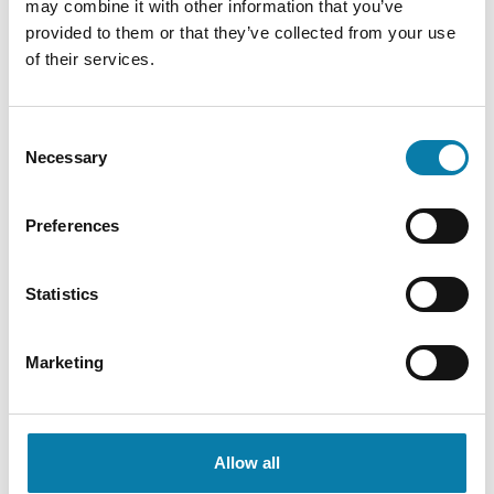
Takaisin
may combine it with other information that you’ve
provided to them or that they’ve collected from your use
of their services.
Viimeisimmät
Consent
03.12.2026
Necessary
Selection
Satutunti Töysän kirjastossa to 3.12. klo 9.30
Preferences
Lue lisää
02.12.2026
Statistics
Lukupiiri Alavuden pääkirjastossa ke 2.12. klo 17.30
Marketing
Lue lisää
12.11.2026
Allow all
Satutunti Töysän kirjastossa to 12.11. klo 9.30