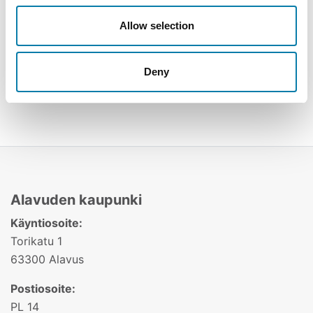
Lue lisää
Allow selection
Ilmoita tapahtumasta (linkki avautuu
Avaa uudessa ikkunassa
ilmoituslomakkeelle)
Deny
Alavuden kaupunki
Käyntiosoite:
Torikatu 1
63300 Alavus
Postiosoite:
PL 14