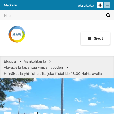
Matkailu
Tekstikoko
Sivut
>
>
Etusivu
Ajankohtaista
>
Alavudella tapahtuu ympäri vuoden
Heinäkuulla yhteislauluilta joka tiistai klo 18.00 Huhtalavalla