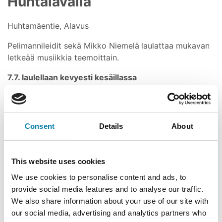
Huhtalavalla
Huhtamäentie, Alavus
Pelimannileidit sekä Mikko Niemelä
laulattaa mukavan
letkeää musiikkia teemoittain.
7.7. laulellaan kevyesti kesäillassa
14.7. laulellaan Karjalaisia lauluja
21.7. laulellaan leppoisasti
28.7. laulellaan Spelien lähestyessä
Consent
Details
About
Sateen sattuessa lauletaan Huhtalavan sisällä.
Kaikki rohkeasti mukaan,
This website uses cookies
tervetuloa!
We use cookies to personalise content and ads, to
provide social media features and to analyse our traffic.
We also share information about your use of our site with
our social media, advertising and analytics partners who