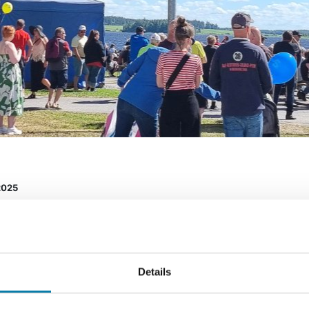
2025
ti Alavuden pääkirjastossa to 4.12. klo 9.30
uloa satutunnille Alavuden kirjastoon torstaina 4.12. klo 9.3
noin puoli tuntia.
Details
 pääsy! Tervetuloa!