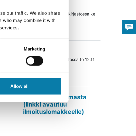
02.12.2026
se our traffic. We also share
Lukupiiri Alavuden pääkirjastossa ke
2.12. klo 17.30
ers who may combine it with
 services.
Lue lisää
12.11.2026
Marketing
Satutunti Töysän kirjastossa to 12.11.
klo 9.30
Lue lisää
Allow all
Ilmoita tapahtumasta
(linkki avautuu
Avaa uudessa ikk
ilmoituslomakkeelle)