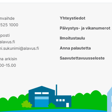
Yhteystiedot
invaihde
2525 1000
Päivystys- ja vikanumerot
posti
Ilmoitustaulu
lavus.fi
Anna palautetta
mi.sukunimi@alavus.fi
Saavutettavuusseloste
a arkisin
.00-15.00