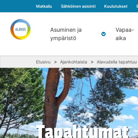
Matkailu
Sähköinen asiointi
Kuulutukset
Asuminen ja
Vapaa-
ympäristö
aika
>
>
Etusivu
Ajankohtaista
Alavudella tapahtuu
Tapahtumat