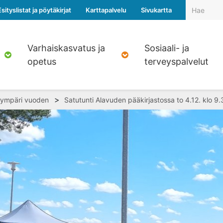
Esityslistat ja pöytäkirjat
Karttapalvelu
Sivukartta
Varhaiskasvatus ja
Sosiaali- ja
opetus
terveyspalvelut
>
 ympäri vuoden
Satutunti Alavuden pääkirjastossa to 4.12. klo 9.