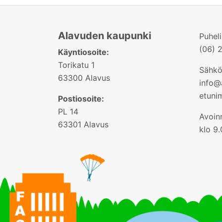
Alavuden kaupunki
Puhel
(06) 
Käyntiosoite:
Torikatu 1
Sähkö
63300 Alavus
info@a
etuni
Postiosoite:
PL 14
Avoinn
63301 Alavus
klo 9