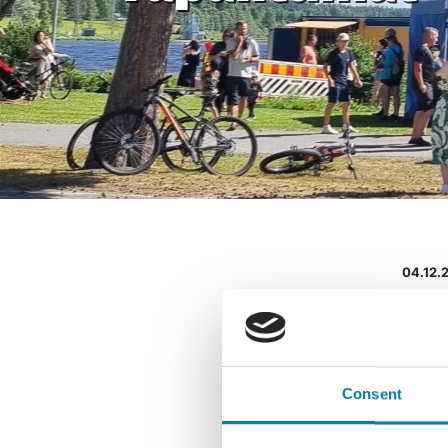
04.12.
Satutun
Tervet
Kesto 
Consent
Vapaa