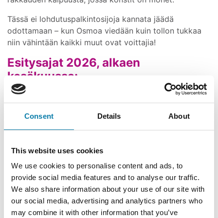
Tässä ei lohdutuspalkintosijoja kannata jäädä
odottamaan – kun Osmoa viedään kuin tollon tukkaa
niin vähintään kaikki muut ovat voittajia!
Esitysajat 2026, alkaen
kesäkuussa:
To 4.6. klo 19 ensi-ilta Töysä-viikolla
Ke 10.6. klo 19
Consent
Details
About
Su 14.6. klo 14
Ja jatkuen heinäkuussa:
This website uses cookies
Ti 14.7. klo 19
We use cookies to personalise content and ads, to
Ke 15.7. klo 19
provide social media features and to analyse our traffic.
Su 19.7. klo 14 JA klo 19
We also share information about your use of our site with
Ti 21.7. klo 19
our social media, advertising and analytics partners who
Ke 22.7. klo 19
may combine it with other information that you’ve