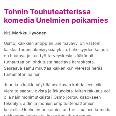
Tohnin Touhuteatterissa
komedia Unelmien poikamies
kirj.
Markku Hyvönen
Osmo, kaikkien anoppien unelmavävy, on vastoin
kaikkia todennäköisyyksiä yksin. Läheisyyden kaipuu
on huutava ja kun työ terveyskeskuslääkärinä
turhauttaa on lohdutusta haettava karaokesta.
Seuraava aamu muuttaa kaiken kun vierestä herää
tuntematon nainen.
Juuri kun kaikki näyttää asettuvan kohdalleen, niin
vieraita saapuu ovista ja ikkunoista. Miten rakkaus voi
olla näin monimutkaista? Osmo joutuu kaaokseen
tekoälyn, äidin ja monien umpituntemattomien
keskellä. Unelmien poikamies on farssimainen komedia
rakkauden kaipuusta, jossa konstit on monet.