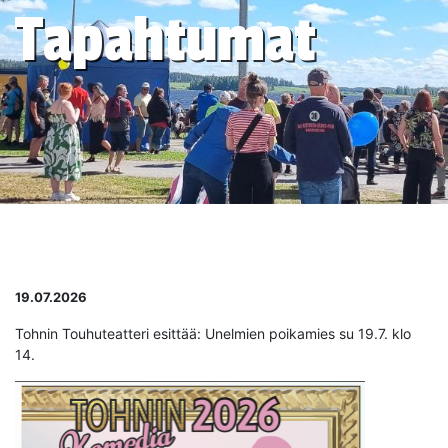
Tapahtumat
19.07.2026
Tohnin Touhuteatteri esittää: Unelmien poikamies su 19.7. klo
14.
Avaa 