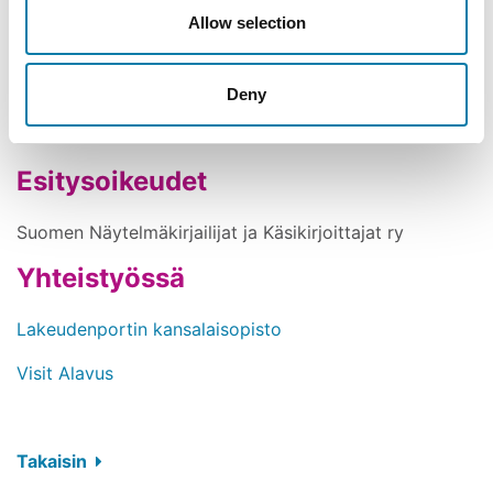
janvuore@hotmail.com
Allow selection
puh: 040 834 7503 (klo 14–17)
Avaa uudessa ikkunassa
www.tohnintouhuteatteri.fi
Deny
Avaa uudessa ik
www.facebook.com/TohninTouhuteatteri
Esitysoikeudet
Suomen Näytelmäkirjailijat ja Käsikirjoittajat ry
Yhteistyössä
Avaa uudessa ikkunassa
Lakeudenportin kansalaisopisto
Avaa uudessa ikkunassa
Visit Alavus
Takaisin