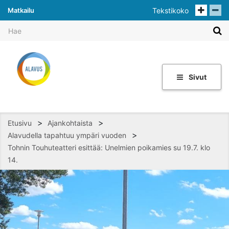
Matkailu
Tekstikoko
Sivut
>
>
Etusivu
Ajankohtaista
>
Alavudella tapahtuu ympäri vuoden
Tohnin Touhuteatteri esittää: Unelmien poikamies su 19.7. klo
14.