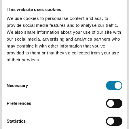
Kiiltomäentie 122, Ritola.
Liput 17 €, alle 18-vuotiaat
This website uses cookies
maksutta, Eläkeliiton Töysn yhdistyksen jäsenille 13 €.
Esitykset myös ke 10.6. klo 19 ja su 14.6. klo 14.
We use cookies to personalise content and ads, to
Avaa uudessa ikkunassa
www.tohnintouhuteatteri.fi
provide social media features and to analyse our traffic.
We also share information about your use of our site with
Pe 5.6.
our social media, advertising and analytics partners who
klo 17 Hautausmaakierros
Töysän kirkkomaalla
may combine it with other information that you’ve
(Alavuden oppaat).
provided to them or that they’ve collected from your use
of their services.
La 6.6.
klo 20 Kruunuhäät
Töysän Nuorisoseuralla, Seurapolku
1, Töysä.
Kulkue paloasemalta klo 19 alk. Matkan
Consent
varrella pikkupiikojen tanssiesitys.
Yleisöä tanssittaa
Necessary
Selection
Marjo & Maestrot.
Liput 20 €.
Su 7.6.
Preferences
klo 13 Töysä-päivän juhlamessu
Töysän kirkossa ja
käynti sankarihaudoilla
. Noin klo 14.30 alkaen Töysä-
päivän juhla
Töysän Nuorisoseuralla. Kahvitus ja sen
Statistics
jälkeen juhla. Puhujana
professori Anne Juppo.