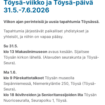
Töysä-viikko ja Töysä-päivä
31.5.-7.6.2026
Viikon ajan perinteisiä ja uusia tapahtumia Töysässä.
Tapahtumia järjestävät paikalliset yhdistykset ja
yhteisöt, ja niihin on vapaa pääsy.
Su 31.5.
klo 13 Makasiinimuseon
avaus kesään. Sijaitsee
Töysän kirkon lähellä. (Alavuden seurakunta ja Töysä-
Seura).
Ma 1.6.
klo 9 Pärekattotalkoot
Töysän museolla
Sepänniemessä, Niemenkyläntie 250, Töysä (Töysä-
Seura)
.
klo 18 Ikivihreiden ja Senioritanssijoiden ilta
Töysän
Nuorioseuralla, Seurapolku 1, Töysä.