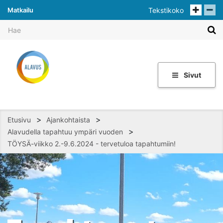
Matkailu
Tekstikoko
Sivut
>
>
Etusivu
Ajankohtaista
>
Alavudella tapahtuu ympäri vuoden
TÖYSÄ-viikko 2.-9.6.2024 - tervetuloa tapahtumiin!