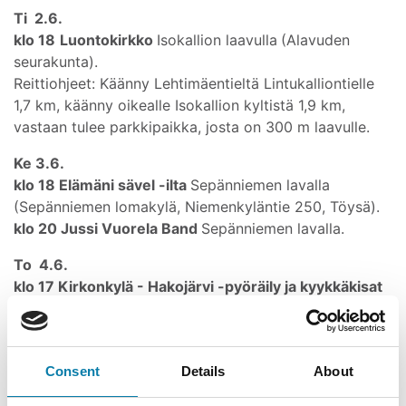
Ti 2.6.
klo 18
Luontokirkko
Isokallion laavulla
(Alavuden
seurakunta).
Reittiohjeet: Käänny Lehtimäentieltä Lintukalliontielle
1,7 km, käänny oikealle Isokallion kyltistä 1,9 km,
vastaan tulee parkkipaikka, josta on 300 m laavulle.
Ke 3.6.
klo 18 Elämäni sävel -ilta
Sepänniemen lavalla
(Sepänniemen lomakylä, Niemenkyläntie 250, Töysä).
klo 20 Jussi Vuorela Band
Sepänniemen lavalla.
To 4.6.
klo 17 Kirkonkylä - Hakojärvi -pyöräily ja kyykkäkisat
Hakojärven Raittiustalolla,
Kettumäentie 73, Hakojärvi.
(Töysän Talsijat, Töysän raittiusyhdistys ja Töysän
Karjalaiset).
Consent
Details
About
klo 19 Näytelmäilta Vetolassa: Tohnin Touhuteatteri
esittää "Unelmien poikamies" -näytelmän.
Osoite