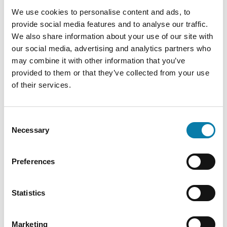
We use cookies to personalise content and ads, to
provide social media features and to analyse our traffic.
We also share information about your use of our site with
our social media, advertising and analytics partners who
may combine it with other information that you’ve
provided to them or that they’ve collected from your use
of their services.
Takaisin
Consent
Necessary
Selection
Viimeisimmät
Preferences
03.12.2026
Statistics
Satutunti Töysän kirjastossa to 3.12. klo 9.30
Lue lisää
Marketing