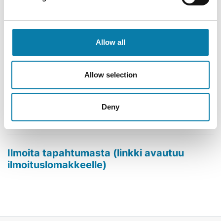
02.12.2026
Lukupiiri Alavuden pääkirjastossa ke 2.12. klo 17.30
Allow all
Lue lisää
Allow selection
12.11.2026
Satutunti Töysän kirjastossa to 12.11. klo 9.30
Deny
Lue lisää
Ilmoita tapahtumasta (linkki avautuu
Avaa uudessa ikkunassa
ilmoituslomakkeelle)