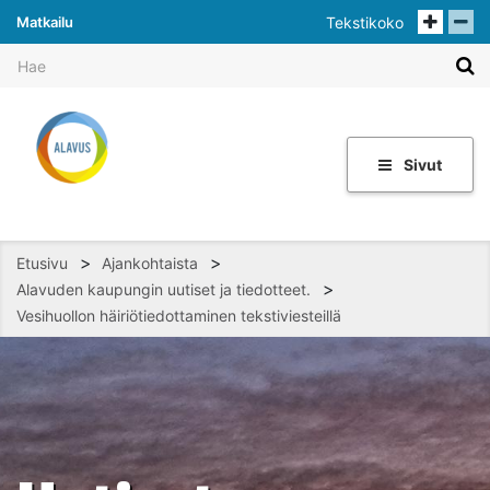
Matkailu
Tekstikoko
Sivut
>
>
Etusivu
Ajankohtaista
>
Alavuden kaupungin uutiset ja tiedotteet.
Vesihuollon häiriötiedottaminen tekstiviesteillä